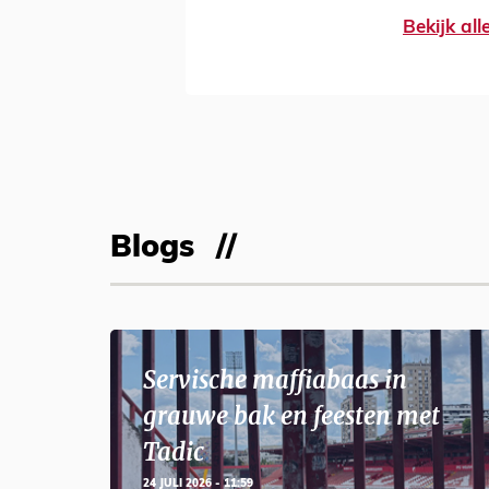
Bekijk al
Blogs
Servische maffiabaas in
grauwe bak en feesten met
Tadic
24 JULI 2026 - 11:59