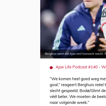
Berghuis weet dat Ajax veel huiswerk wacht. 
Ajax Life Podcast #140 - W
“We komen heel goed weg met e
goal,” reageert Berghuis reëel
slecht gespeeld. Bodø/Glimt d
véél beter. We moeten de bee
naar volgende week.”