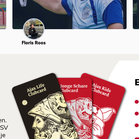
Floris Roos
en.
 SV
je