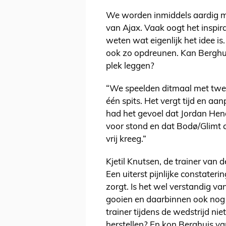
We worden inmiddels aardig 
van Ajax. Vaak oogt het inspirat
weten wat eigenlijk het idee is
ook zo opdreunen. Kan Berghuis
plek leggen?
“We speelden ditmaal met twee
één spits. Het vergt tijd en aa
had het gevoel dat Jordan Hend
voor stond en dat Bodø/Glimt 
vrij kreeg.”
Kjetil Knutsen, de trainer van 
Een uiterst pijnlijke constateri
zorgt. Is het wel verstandig va
gooien en daarbinnen ook nog 
trainer tijdens de wedstrijd ni
herstellen? En kon Berghuis van