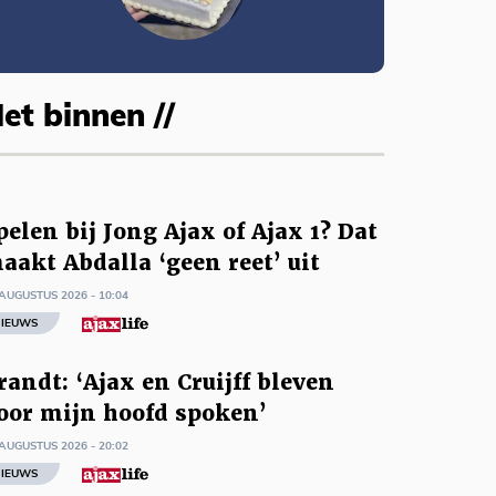
et binnen //
pelen bij Jong Ajax of Ajax 1? Dat
aakt Abdalla ‘geen reet’ uit
AUGUSTUS 2026 - 10:04
IEUWS
randt: ‘Ajax en Cruijff bleven
oor mijn hoofd spoken’
AUGUSTUS 2026 - 20:02
IEUWS