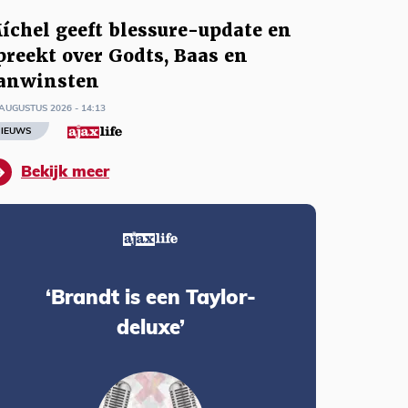
íchel geeft blessure-update en
preekt over Godts, Baas en
anwinsten
AUGUSTUS 2026 - 14:13
IEUWS
Bekijk meer
‘Brandt is een Taylor-
deluxe’