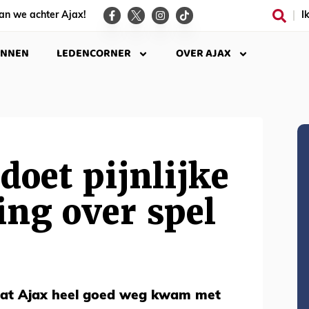
an we achter Ajax!
I
INNEN
LEDENCORNER
OVER AJAX
doet pijnlijke
ing over spel
dat Ajax heel goed weg kwam met