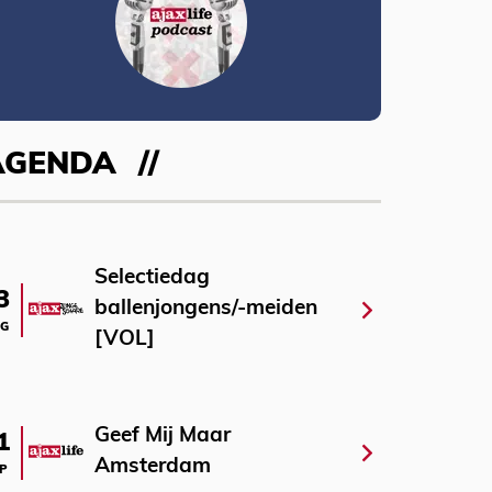
AGENDA
Selectiedag
3
ballenjongens/-meiden
G
[VOL]
Geef Mij Maar
1
Amsterdam
P