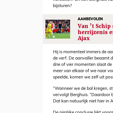
bijsturen?
AANBEVOLEN
Van ’t Schip
herrijzenis 
Ajax
Hij is momenteel immers de aan
de verf. De aanvaller beaamt d
drie of vier momenten slaat de 
meer van elkaar of we naar vo
speelde, komen we zelf uit posit
“Wanneer we de bal kregen, st
vervolgt Berghuis. “Daardoor b
Dat kan natuurlijk niet hier in
De pijnlijke conclusie lijkt voo