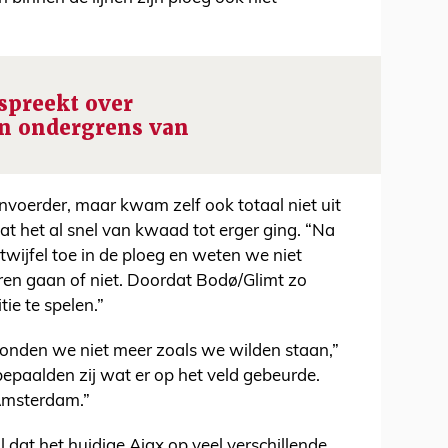
 spreekt over
en ondergrens van
voerder, maar kwam zelf ook totaal niet uit
at het al snel van kwaad tot erger ging. “Na
twijfel toe in de ploeg en weten we niet
ren gaan of niet. Doordat Bodø/Glimt zo
ie te spelen.”
onden we niet meer zoals we wilden staan,”
epaalden zij wat er op het veld gebeurde.
 Amsterdam.”
ral dat het huidige Ajax op veel verschillende