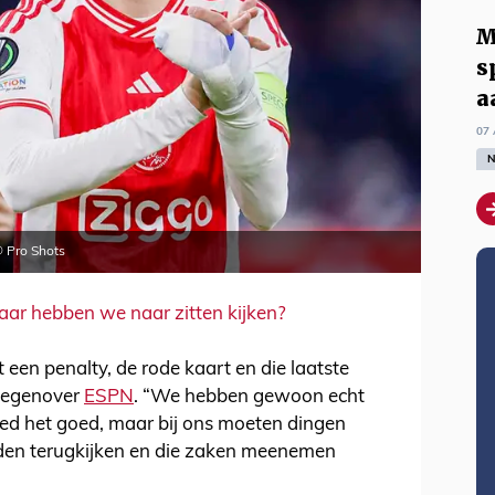
M
s
a
07 
N
© Pro Shots
aar hebben we naar zitten kijken?
en penalty, de rode kaart en die laatste
 tegenover
ESPN
. “We hebben gewoon echt
eed het goed, maar bij ons moeten dingen
lden terugkijken en die zaken meenemen