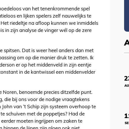
moedeloos van het tenenkrommende spel
ieloos en lijken spelers zelf nauwelijks te
. Het riedeltje na afloop kunnen we inmiddels
 in zijn analyse de vinger wél op de zere
 spitsen. Dat is weer heel anders dan met
npassing om op die manier druk te zetten. Ik
erson er op het middenveld in zijn eentje
constant in de kantwissel een middenvelder
2
AU
de Noren, benoemde precies ditzelfde punt.
ng, die bij ons voor de nodige vraagtekens
n John van ’t Schip zijn systeem overhoop te
te schuiven met de poppetjes? Had de
1
et eerder moeten ingrijpen om zaken te
SE
 binnen de lijnen zijn ploeg ook niet