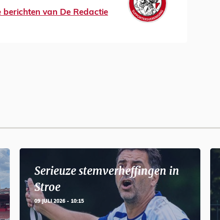
le berichten van De Redactie
Serieuze stemverheffingen in
Stroe
09 JULI 2026 - 10:15