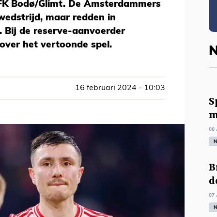
n FK Bodø/Glimt. De Amsterdammers
wedstrijd, maar redden in
. Bij de reserve-aanvoerder
 over het vertoonde spel.
N
16 februari 2024 - 10:03
S
m
08 
N
B
d
07 
N