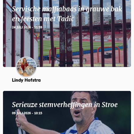
Servische maffiabaas in grauwe bak
en feesten met Tadic
24 JULI 2026 - 11:59
Lindy Hofstra
Serieuze stemverheffingen in Stroe
09 JULI 2026 - 10:15