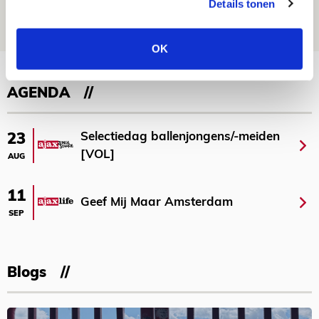
Details tonen
07 AUGUSTUS 2026 - 09:00
FOTOVERSLAG
OK
Bekijk meer
AGENDA
Selectiedag ballenjongens/-meiden
23
[VOL]
AUG
11
Geef Mij Maar Amsterdam
SEP
Blogs