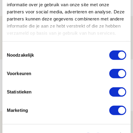
Net binnen //
informatie over je gebruik van onze site met onze
partners voor social media, adverteren en analyse. Deze
partners kunnen deze gegevens combineren met andere
Brandt: ‘Ajax en Cruijff bleven door
informatie die je aan ze hebt verstrekt of die ze hebben
verzameld op basis van je gebruik van hun services.
mijn hoofd spoken’
07 AUGUSTUS 2026 - 20:02
Toestemmingsselectie
NIEUWS
Noodzakelijk
Míchel geeft blessure-update en
Voorkeuren
spreekt over Godts, Baas en
aanwinsten
Statistieken
07 AUGUSTUS 2026 - 14:13
NIEUWS
Marketing
Volop enthousiasme in fotoverslag van
Europees treffen met Shelbourne