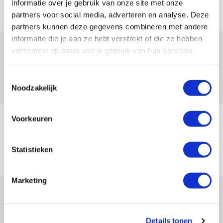
informatie over je gebruik van onze site met onze
Net binnen //
partners voor social media, adverteren en analyse. Deze
partners kunnen deze gegevens combineren met andere
informatie die je aan ze hebt verstrekt of die ze hebben
Is dit de laatste wallpaper van Godts in
verzameld op basis van je gebruik van hun services.
de Johan Cruijff Arena?
Toestemmingsselectie
07 AUGUSTUS 2026 - 00:36
Noodzakelijk
NIEUWS
Voorkeuren
Trotse Klaassen: ‘Vierhonderd duels
voor mijn club is heel speciaal’
Statistieken
06 AUGUSTUS 2026 - 23:43
NIEUWS
Marketing
Ajax zet Shelbourne eenvoudig opzij en
reist met vertrouwen naar Dublin
Details tonen
06 AUGUSTUS 2026 - 21:52