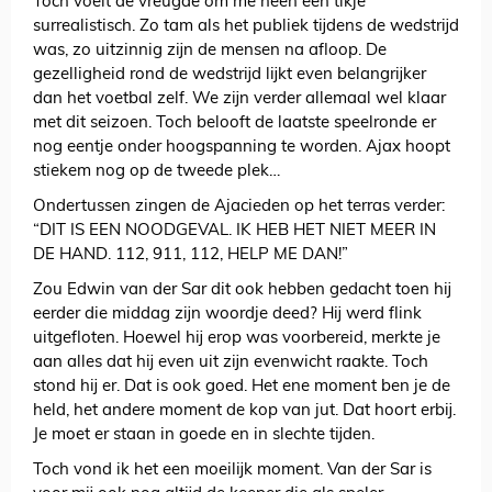
Toch voelt de vreugde om me heen een tikje
surrealistisch. Zo tam als het publiek tijdens de wedstrijd
was, zo uitzinnig zijn de mensen na afloop. De
gezelligheid rond de wedstrijd lijkt even belangrijker
dan het voetbal zelf. We zijn verder allemaal wel klaar
met dit seizoen. Toch belooft de laatste speelronde er
nog eentje onder hoogspanning te worden. Ajax hoopt
stiekem nog op de tweede plek…
Ondertussen zingen de Ajacieden op het terras verder:
“DIT IS EEN NOODGEVAL. IK HEB HET NIET MEER IN
DE HAND. 112, 911, 112, HELP ME DAN!”
Zou Edwin van der Sar dit ook hebben gedacht toen hij
eerder die middag zijn woordje deed? Hij werd flink
uitgefloten. Hoewel hij erop was voorbereid, merkte je
aan alles dat hij even uit zijn evenwicht raakte. Toch
stond hij er. Dat is ook goed. Het ene moment ben je de
held, het andere moment de kop van jut. Dat hoort erbij.
Je moet er staan in goede en in slechte tijden.
Toch vond ik het een moeilijk moment. Van der Sar is