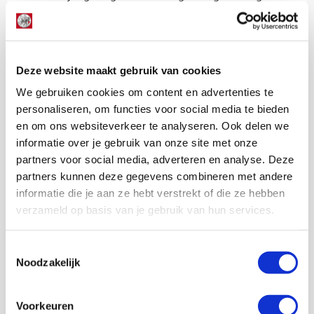
steeds Ajax. Lichtpuntjes.
“DIT IS EEN NOODGEVAL, HELP ME UIT DE BRAND,”
klinkt ondertussen weer keihard op het terras onder het
stadion. Lachende gezichten. Bier vloeit rijkelijk.
Deze website maakt gebruik van cookies
Proostende mensen. Lekker weer. Veel wit-rood-wit.
We gebruiken cookies om content en advertenties te
Supporters zijn blij en vrolijk. Er wordt gezongen en
personaliseren, om functies voor social media te bieden
gesprongen. Ik loop door naar mijn auto.
en om ons websiteverkeer te analyseren. Ook delen we
Ons zorgen maken over Ajax en hoe het verder moet,
informatie over je gebruik van onze site met onze
doen we maandag wel weer.
partners voor social media, adverteren en analyse. Deze
partners kunnen deze gegevens combineren met andere
Floris Roos
informatie die je aan ze hebt verstrekt of die ze hebben
verzameld op basis van je gebruik van hun services.
Bekijk alle berichten van Floris Roos
Toestemmingsselectie
Noodzakelijk
Net binnen //
Voorkeuren