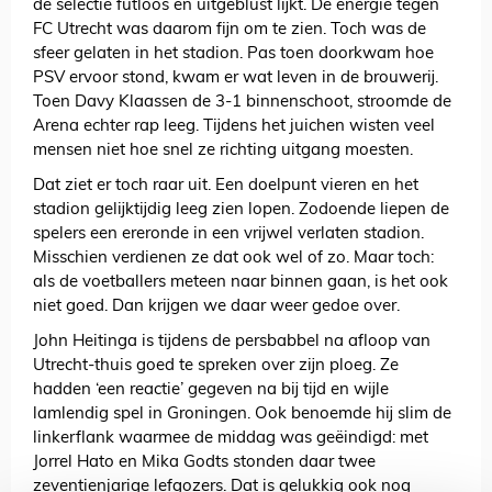
de selectie futloos en uitgeblust lijkt. De energie tegen
FC Utrecht was daarom fijn om te zien. Toch was de
sfeer gelaten in het stadion. Pas toen doorkwam hoe
PSV ervoor stond, kwam er wat leven in de brouwerij.
Toen Davy Klaassen de 3-1 binnenschoot, stroomde de
Arena echter rap leeg. Tijdens het juichen wisten veel
mensen niet hoe snel ze richting uitgang moesten.
Dat ziet er toch raar uit. Een doelpunt vieren en het
stadion gelijktijdig leeg zien lopen. Zodoende liepen de
spelers een ereronde in een vrijwel verlaten stadion.
Misschien verdienen ze dat ook wel of zo. Maar toch:
als de voetballers meteen naar binnen gaan, is het ook
niet goed. Dan krijgen we daar weer gedoe over.
John Heitinga is tijdens de persbabbel na afloop van
Utrecht-thuis goed te spreken over zijn ploeg. Ze
hadden ‘een reactie’ gegeven na bij tijd en wijle
lamlendig spel in Groningen. Ook benoemde hij slim de
linkerflank waarmee de middag was geëindigd: met
Jorrel Hato en Mika Godts stonden daar twee
zeventienjarige lefgozers. Dat is gelukkig ook nog