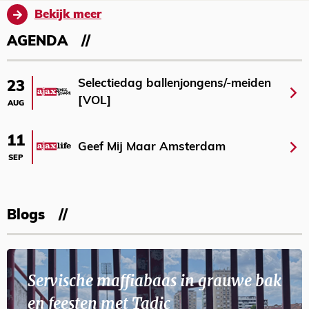
Bekijk meer
AGENDA
Selectiedag ballenjongens/-meiden
23
[VOL]
AUG
11
Geef Mij Maar Amsterdam
SEP
Blogs
Servische maffiabaas in grauwe bak
en feesten met Tadic