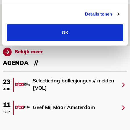
Volop enthousiasme in fotoverslag van
Details tonen
Europees treffen met Shelbourne
07 AUGUSTUS 2026 - 09:00
OK
FOTOVERSLAG
Bekijk meer
AGENDA
Selectiedag ballenjongens/-meiden
23
[VOL]
AUG
11
Geef Mij Maar Amsterdam
SEP