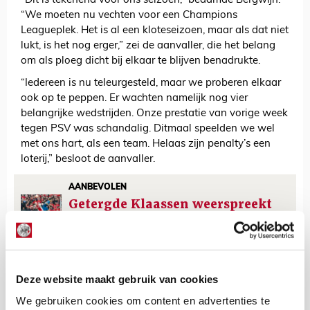
“Dit is tekenend voor ons seizoen,” beaamde Bergwijn.
“We moeten nu vechten voor een Champions
Leagueplek. Het is al een kloteseizoen, maar als dat niet
lukt, is het nog erger,” zei de aanvaller, die het belang
om als ploeg dicht bij elkaar te blijven benadrukte.
“Iedereen is nu teleurgesteld, maar we proberen elkaar
ook op te peppen. Er wachten namelijk nog vier
belangrijke wedstrijden. Onze prestatie van vorige week
tegen PSV was schandalig. Ditmaal speelden we wel
met ons hart, als een team. Helaas zijn penalty’s een
loterij,” besloot de aanvaller.
AANBEVOLEN
Getergde Klaassen weerspreekt
toneelspel tijdens opgefokte
bekerfinale
De Redactie
Deze website maakt gebruik van cookies
Bekijk alle berichten van De Redactie
We gebruiken cookies om content en advertenties te