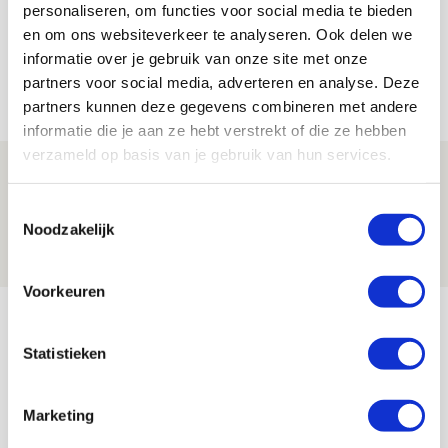
personaliseren, om functies voor social media te bieden
en om ons websiteverkeer te analyseren. Ook delen we
informatie over je gebruik van onze site met onze
partners voor social media, adverteren en analyse. Deze
Net binnen //
partners kunnen deze gegevens combineren met andere
informatie die je aan ze hebt verstrekt of die ze hebben
verzameld op basis van je gebruik van hun services.
Brandt: ‘Ajax en Cruijff bleven door
mijn hoofd spoken’
Toestemmingsselectie
Noodzakelijk
07 AUGUSTUS 2026 - 20:02
NIEUWS
Voorkeuren
Míchel geeft blessure-update en
spreekt over Godts, Baas en
Statistieken
aanwinsten
07 AUGUSTUS 2026 - 14:13
Marketing
NIEUWS