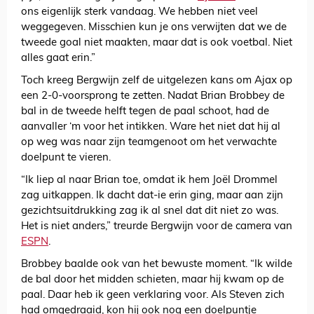
ons eigenlijk sterk vandaag. We hebben niet veel
weggegeven. Misschien kun je ons verwijten dat we de
tweede goal niet maakten, maar dat is ook voetbal. Niet
alles gaat erin.”
Toch kreeg Bergwijn zelf de uitgelezen kans om Ajax op
een 2-0-voorsprong te zetten. Nadat Brian Brobbey de
bal in de tweede helft tegen de paal schoot, had de
aanvaller ‘m voor het intikken. Ware het niet dat hij al
op weg was naar zijn teamgenoot om het verwachte
doelpunt te vieren.
“Ik liep al naar Brian toe, omdat ik hem Joël Drommel
zag uitkappen. Ik dacht dat-ie erin ging, maar aan zijn
gezichtsuitdrukking zag ik al snel dat dit niet zo was.
Het is niet anders,” treurde Bergwijn voor de camera van
ESPN
.
Brobbey baalde ook van het bewuste moment. “Ik wilde
de bal door het midden schieten, maar hij kwam op de
paal. Daar heb ik geen verklaring voor. Als Steven zich
had omgedraaid, kon hij ook nog een doelpuntje