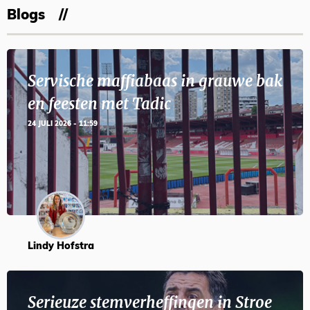
Blogs
Servische maffiabaas in grauwe bak
en feesten met Tadic
24 JULI 2026 - 11:59
Lindy Hofstra
Serieuze stemverheffingen in Stroe