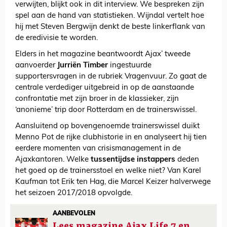
verwijten, blijkt ook in dit interview. We bespreken zijn
spel aan de hand van statistieken. Wijndal vertelt hoe
hij met Steven Bergwijn denkt de beste linkerflank van
de eredivisie te worden.
Elders in het magazine beantwoordt Ajax’ tweede
aanvoerder
Jurriën Timber
ingestuurde
supportersvragen in de rubriek Vragenvuur. Zo gaat de
centrale verdediger uitgebreid in op de aanstaande
confrontatie met zijn broer in de klassieker, zijn
‘anonieme’ trip door Rotterdam en de trainerswissel.
Aansluitend op bovengenoemde trainerswissel duikt
Menno Pot de rijke clubhistorie in en analyseert hij tien
eerdere momenten van crisismanagement in de
Ajaxkantoren. Welke
tussentijdse instappers
deden
het goed op de trainersstoel en welke niet? Van Karel
Kaufman tot Erik ten Hag, die Marcel Keizer halverwege
het seizoen 2017/2018 opvolgde.
AANBEVOLEN
Lees magazine Ajax Life 7 en