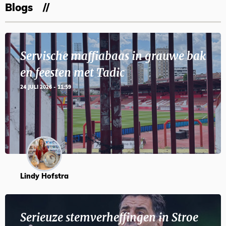
Blogs
Servische maffiabaas in grauwe bak
en feesten met Tadic
24 JULI 2026 - 11:59
Lindy Hofstra
Serieuze stemverheffingen in Stroe