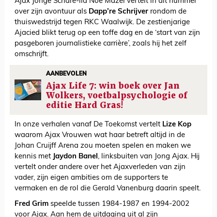
Ajax Jonge Schare-lid Noé Mazel vertelt in dit nummer
over zijn avontuur als
Dapp’re Schrijver
rondom de
thuiswedstrijd tegen RKC Waalwijk. De zestienjarige
Ajacied blikt terug op een toffe dag en de ‘start van zijn
pasgeboren journalistieke carrière’, zoals hij het zelf
omschrijft.
AANBEVOLEN
Ajax Life 7: win boek over Jan
Wolkers, voetbalpsychologie of
editie Hard Gras!
In onze verhalen vanaf De Toekomst vertelt
Lize Kop
waarom Ajax Vrouwen wat haar betreft altijd in de
Johan Cruijff Arena zou moeten spelen en maken we
kennis met
Jaydon Banel
, linksbuiten van Jong Ajax. Hij
vertelt onder andere over het Ajaxverleden van zijn
vader, zijn eigen ambities om de supporters te
vermaken en de rol die Gerald Vanenburg daarin speelt.
Fred Grim
speelde tussen 1984-1987 en 1994-2002
voor Ajax. Aan hem de uitdaging uit al zijn