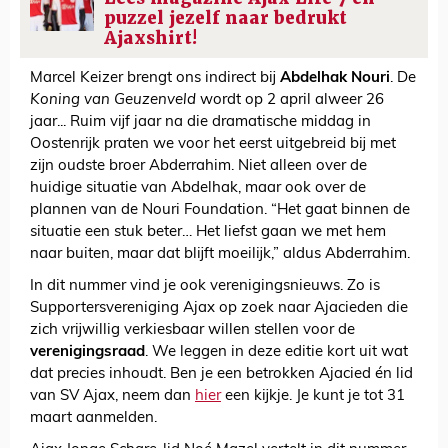
puzzel jezelf naar bedrukt
Ajaxshirt!
Marcel Keizer brengt ons indirect bij
Abdelhak Nouri
. De
Koning van Geuzenveld
wordt op 2 april alweer 26
jaar... Ruim vijf jaar na die dramatische middag in
Oostenrijk praten we voor het eerst uitgebreid bij met
zijn oudste broer Abderrahim. Niet alleen over de
huidige situatie van Abdelhak, maar ook over de
plannen van de Nouri Foundation. “Het gaat binnen de
situatie een stuk beter… Het liefst gaan we met hem
naar buiten, maar dat blijft moeilijk,” aldus Abderrahim.
In dit nummer vind je ook verenigingsnieuws. Zo is
Supportersvereniging Ajax op zoek naar Ajacieden die
zich vrijwillig verkiesbaar willen stellen voor de
verenigingsraad
. We leggen in deze editie kort uit wat
dat precies inhoudt. Ben je een betrokken Ajacied én lid
van SV Ajax, neem dan
hier
een kijkje. Je kunt je tot 31
maart aanmelden.