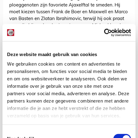
ploeggenoten zijn favoriete Ajaxelftal te smeden. Hij
moet kiezen tussen Frank de Boer en Maxwell en Marco
van Basten en Zlatan Ibrahimovic, terwijl hij ook praat
over zijn bijzondere herinneringen aan Michael Laudrup.
Is dat alles? Nee! Zo lees je weer de vertrouwde
columns van
Sonny Silooy
en
Arco Gnocchi
, laten
Fokke en Sukke
hun licht schijnen op de aanstelling van
Deze website maakt gebruik van cookies
Dwight Lodeweges
, brengt een lezer een ode aan
Heiko Westermann
, gaan we ‘in gesprek met’ de
We gebruiken cookies om content en advertenties te
trainersstoel
van Ajax en kun je jouw kennis toetsen in
personaliseren, om functies voor social media te bieden
onze
Heitinga Quiz
.
en om ons websiteverkeer te analyseren. Ook delen we
informatie over je gebruik van onze site met onze
Dit (en veel meer) vind je op 84 pagina’s. Wil jij het
magazine ontvangen en profiteren van andere
partners voor social media, adverteren en analyse. Deze
voordelen? Sluit je dan aan bij
SV Ajax!
Ons magazine
partners kunnen deze gegevens combineren met andere
is niet te koop in de winkel en wordt alleen verstuurd
informatie die je aan ze hebt verstrekt of die ze hebben
naar leden van Ajax Life en Ajax Jonge Schare.
verzameld op basis van je gebruik van hun services.
Sander Zeldenrijk
Toestemmingsselectie
Bekijk alle berichten van Sander