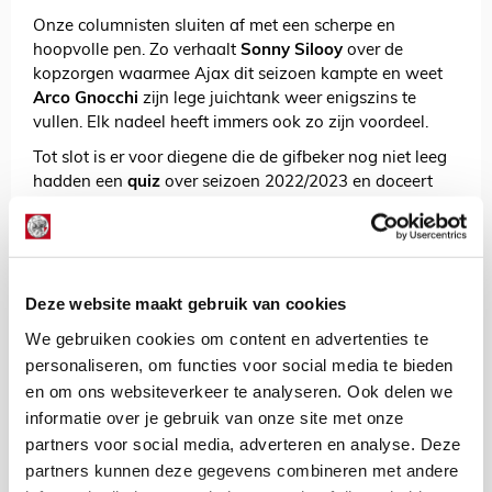
Onze columnisten sluiten af met een scherpe en
hoopvolle pen. Zo verhaalt
Sonny Silooy
over de
kopzorgen waarmee Ajax dit seizoen kampte en weet
Arco Gnocchi
zijn lege juichtank weer enigszins te
vullen. Elk nadeel heeft immers ook zo zijn voordeel.
Tot slot is er voor diegene die de gifbeker nog niet leeg
hadden een
quiz
over seizoen 2022/2023 en doceert
Menno Pot ons over het
Ajax Jaarboek
. Dit seizoen
misschien wel extra verzamelwaardig en voor leden
van SV Ajax verkrijgbaar met een
aardige korting
.
Dit (en meer) vind je op 84 pagina’s. Ajax Life
Deze website maakt gebruik van cookies
verschijnt in het nieuwe seizoen voor het eerst op 11
We gebruiken cookies om content en advertenties te
augustus. Wil jij het magazine ontvangen en
profiteren van andere voordelen van het
personaliseren, om functies voor social media te bieden
lidmaatschap?
Sluit je dan aan bij SV Ajax!
Ons
en om ons websiteverkeer te analyseren. Ook delen we
magazine is niet te koop in de winkel en wordt alleen
informatie over je gebruik van onze site met onze
verstuurd naar leden van Ajax Life en Ajax Jonge
partners voor social media, adverteren en analyse. Deze
Schare.
partners kunnen deze gegevens combineren met andere