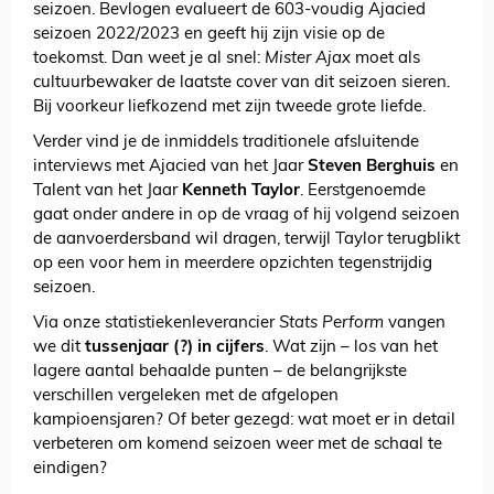
seizoen. Bevlogen evalueert de 603-voudig Ajacied
seizoen 2022/2023 en geeft hij zijn visie op de
toekomst. Dan weet je al snel:
Mister Ajax
moet als
cultuurbewaker de laatste cover van dit seizoen sieren.
Bij voorkeur liefkozend met zijn tweede grote liefde.
Verder vind je de inmiddels traditionele afsluitende
interviews met Ajacied van het Jaar
Steven Berghuis
en
Talent van het Jaar
Kenneth Taylor
. Eerstgenoemde
gaat onder andere in op de vraag of hij volgend seizoen
de aanvoerdersband wil dragen, terwijl Taylor terugblikt
op een voor hem in meerdere opzichten tegenstrijdig
seizoen.
Via onze statistiekenleverancier
Stats Perform
vangen
we dit
tussenjaar (?) in cijfers
. Wat zijn – los van het
lagere aantal behaalde punten – de belangrijkste
verschillen vergeleken met de afgelopen
kampioensjaren? Of beter gezegd: wat moet er in detail
verbeteren om komend seizoen weer met de schaal te
eindigen?