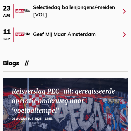
Selectiedag ballenjongens/-meiden
23
[VOL]
AUG
11
Geef Mij Maar Amsterdam
SEP
Blogs
Reisverslag PEC-uit: geregisseerde
operatie onderweg naar
‘voetbaltempel’
09 AUGUSTUS 2026 - 18:53