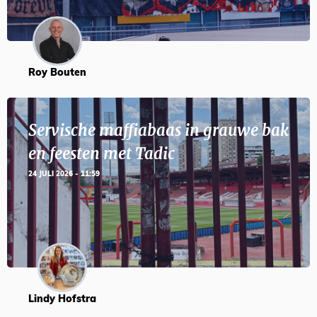
Roy Bouten
Servische maffiabaas in grauwe bak
en feesten met Tadic
24 JULI 2026 - 11:59
Lindy Hofstra