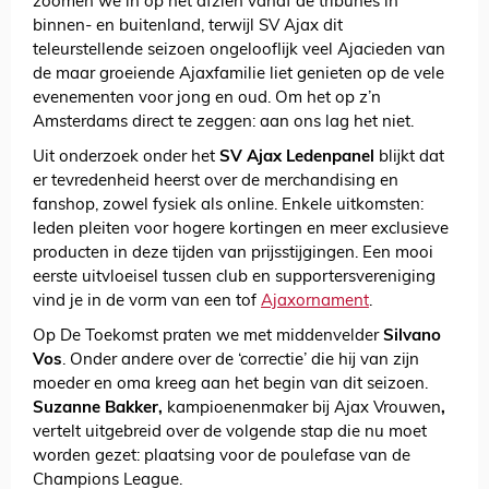
zoomen we in op het afzien vanaf de tribunes in
binnen- en buitenland, terwijl SV Ajax dit
teleurstellende seizoen ongelooflijk veel Ajacieden van
de maar groeiende Ajaxfamilie liet genieten op de vele
evenementen voor jong en oud. Om het op z’n
Amsterdams direct te zeggen: aan ons lag het niet.
Uit onderzoek onder het
SV Ajax Ledenpanel
blijkt dat
er tevredenheid heerst over de merchandising en
fanshop, zowel fysiek als online. Enkele uitkomsten:
leden pleiten voor hogere kortingen en meer exclusieve
producten in deze tijden van prijsstijgingen. Een mooi
eerste uitvloeisel tussen club en supportersvereniging
vind je in de vorm van een tof
Ajaxornament
.
Op De Toekomst praten we met middenvelder
Silvano
Vos
. Onder andere over de ‘correctie’ die hij van zijn
moeder en oma kreeg aan het begin van dit seizoen.
Suzanne Bakker,
kampioenenmaker bij Ajax Vrouwen
,
vertelt uitgebreid over de volgende stap die nu moet
worden gezet: plaatsing voor de poulefase van de
Champions League.