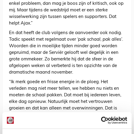
enkel probleem, dan mag je boos zijn of kritisch, ook op
mij. Maar tijdens de wedstrijd moet er een sterke
wisselwerking zijn tussen spelers en supporters. Dat
helpt Ajax.”
En dat heeft de club volgens de aanvoerder ook nodig.
Tadic speekt met regelmaat over
‘pak schaal, pak alles’
.
Woorden die in moeilijke tijden minder goed worden
gepruimd, maar de Serviër gelooft wel degelijk in een
grote ommekeer. Zo bemerkte hij dat de sfeer in de
afgelopen weken al verbeterd is ten opzichte van de
dramatische maand november.
“Ik merk goede en frisse energie in de ploeg. Het
verleden mag niet meer tellen, we hebben nu niets en
moeten de schaal pakken. Dat moet bij iedereen leven,
elke dag opnieuw. Natuurlijk moet het vertrouwen
groeien en dat kan alleen met overwinningen. Dat is
allesbepalend. We moeten winnen, winnen, winnen.
Dan komt er vertrouwen en rust. Dat geldt voor de
spelers, maar ook voor de rest binnen de club.”