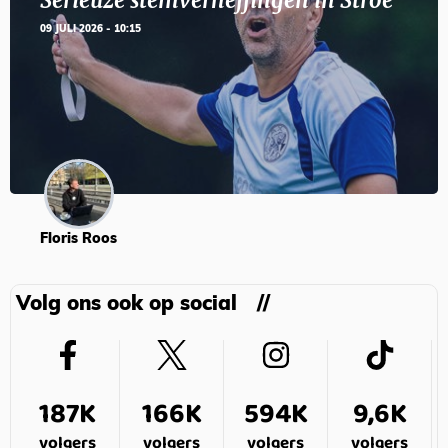
Serieuze stemverheffingen in Stroe
09 JULI 2026 - 10:15
Floris Roos
Volg ons ook op social
187K
166K
594K
9,6K
volgers
volgers
volgers
volgers