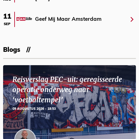
11
Geef Mij Maar Amsterdam
SEP
Blogs
Reisverslag PEC-uit: geregisseerde
operatie onderweg naar
‘voetbaltempel’
09 AUGUSTUS 2026 - 18:53