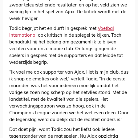
zwaar teleurstellende resultaten en op het veld zien we
weinig lijn in het spel van Ajax. De kritiek wordt met de
week heviger.
Tadic begrijpt het en durft in gesprek met
Voetbal
International
ook kritisch in de spiegel te kijken. Toch
benadrukt hij het belang om gezamenlijk te blijven
vechten voor onze mooie club. Onlangs gingen de
spelers in gesprek met de supporters en dat leidde tot
wederzijds begrip.
“Ik voel me ook supporter van Ajax. Het is mijn club, dus
ik snap de emoties ook wel,” vertelt Tadic. “In de eerste
maanden was het voor iedereen moeilijk omdat het
vorige seizoen nog scherp op het netvlies stond. Met de
landstitel, met de kwaliteit van die spelers. Het
verwachtingspatroon was zo hoog, ook in de
Champions League zouden we het wel even doen. Door
de tegenslag werd duidelijk dat de realiteit anders is.”
Dat doet pijn, want Tadic zou het liefst ook iedere
tegenstander van de mat spelen. Nu Ajax opzichtig