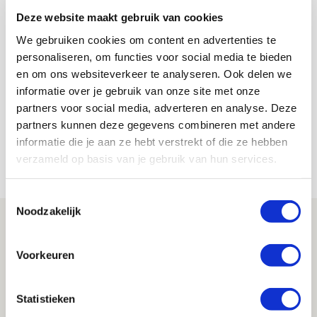
En daarbij is de steun van de supporters dus ook van
Deze website maakt gebruik van cookies
cruciaal belang. Hup Ajax!
We gebruiken cookies om content en advertenties te
personaliseren, om functies voor social media te bieden
De Redactie
en om ons websiteverkeer te analyseren. Ook delen we
Bekijk alle berichten van De Redactie
informatie over je gebruik van onze site met onze
partners voor social media, adverteren en analyse. Deze
partners kunnen deze gegevens combineren met andere
informatie die je aan ze hebt verstrekt of die ze hebben
verzameld op basis van je gebruik van hun services.
Net binnen //
Toestemmingsselectie
Noodzakelijk
Reisverslag PEC-uit: geregisseerde
operatie onderweg naar
Voorkeuren
‘voetbaltempel’
09 AUGUSTUS 2026 - 18:53
Statistieken
BLOG