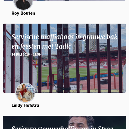
Roy Bouten
Servische maffiabaas in grauwe bak
en feesten met Tadic
24 JULI 2026 - 11:59
Lindy Hofstra