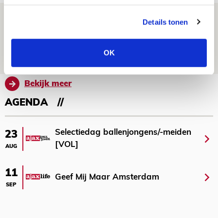
Spelen bij Jong Ajax of Ajax 1? Dat
Details tonen
maakt Abdalla ‘geen reet’ uit
08 AUGUSTUS 2026 - 10:04
OK
NIEUWS
Bekijk meer
AGENDA
Selectiedag ballenjongens/-meiden
23
[VOL]
AUG
11
Geef Mij Maar Amsterdam
SEP