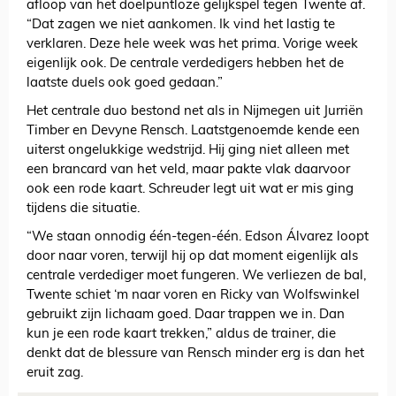
afloop van het doelpuntloze gelijkspel tegen Twente af.
“Dat zagen we niet aankomen. Ik vind het lastig te
verklaren. Deze hele week was het prima. Vorige week
eigenlijk ook. De centrale verdedigers hebben het de
laatste duels ook goed gedaan.”
Het centrale duo bestond net als in Nijmegen uit Jurriën
Timber en Devyne Rensch. Laatstgenoemde kende een
uiterst ongelukkige wedstrijd. Hij ging niet alleen met
een brancard van het veld, maar pakte vlak daarvoor
ook een rode kaart. Schreuder legt uit wat er mis ging
tijdens die situatie.
“We staan onnodig één-tegen-één. Edson Álvarez loopt
door naar voren, terwijl hij op dat moment eigenlijk als
centrale verdediger moet fungeren. We verliezen de bal,
Twente schiet ‘m naar voren en Ricky van Wolfswinkel
gebruikt zijn lichaam goed. Daar trappen we in. Dan
kun je een rode kaart trekken,” aldus de trainer, die
denkt dat de blessure van Rensch minder erg is dan het
eruit zag.