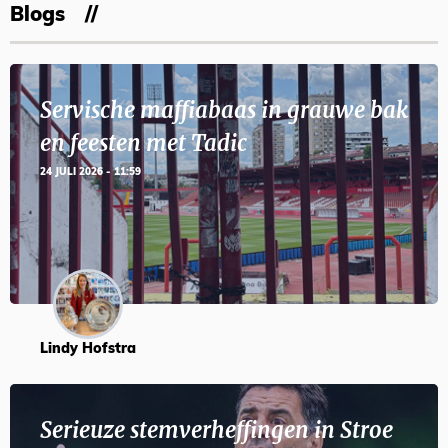
Blogs
Servische maffiabaas in grauwe bak
en feesten met Tadic
24 JULI 2026 - 11:59
Lindy Hofstra
Serieuze stemverheffingen in Stroe