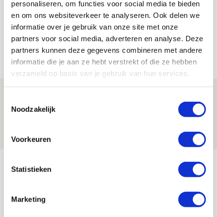
Bekijk alle berichten van Lindy Hofstra
personaliseren, om functies voor social media te bieden
en om ons websiteverkeer te analyseren. Ook delen we
informatie over je gebruik van onze site met onze
partners voor social media, adverteren en analyse. Deze
partners kunnen deze gegevens combineren met andere
Net binnen //
informatie die je aan ze hebt verstrekt of die ze hebben
verzameld op basis van je gebruik van hun services.
Drie dingen die je moet weten over PEC
Toestemmingsselectie
Zwolle - Ajax
Noodzakelijk
08 AUGUSTUS 2026 - 12:32
NIEUWS
Voorkeuren
Míchels elf: met welke formatie begin
Statistieken
jij aan nieuw eredivisieseizoen?
08 AUGUSTUS 2026 - 11:34
Marketing
NIEUWS