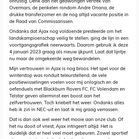
onrustig. Denk aan het gedwongen vertrek van
Overmars, de perikelen rondom Andre Onana, de
drukke transferzomer en de nog altijd vacante positie in
de Raad van Commissarissen.
Ondanks dat Ajax nog voldoende presteerde om het
landskampioenschap veilig te stellen, ging de lijn in een
voortgangsgrafiek neerwaarts. Daarom gebruik ik deze
4 januari 2023 graag als nieuw ijkpunt. Laat dat lijntje
nu maar de omgekeerde weg bewandelen.
Mijn vertrouwen in Ajax is nog broos. Het spel voor de
winterstop was ronduit teleurstellend, de vele
positiewisselingen voelen voor mij onlogisch en de
oefenduels met Blackburn Rovers FC, FC Volendam en
Telstar geven allerminst een boost aan het
zelfvertrouwen. Toch kriebelt het weer. Ondanks alles
heb ik zin in NEC-uit en laat ik mij graag verrassen.
Dat is dan ook wel weer het mooie aan onze club. Of
het nu dooit of vriest, Ajax intrigeert altijd. Het is
duidelijk dat er heel veel moet gebeuren. Zowel sportief