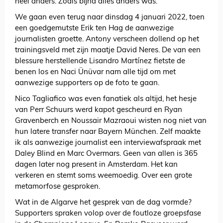
heel anders. Zoals bijna alles anders was.
We gaan even terug naar dinsdag 4 januari 2022, toen
een goedgemutste Erik ten Hag de aanwezige
journalisten groette. Antony verscheen dollend op het
trainingsveld met zijn maatje David Neres. De van een
blessure herstellende Lisandro Martínez fietste de
benen los en Naci Ünüvar nam alle tijd om met
aanwezige supporters op de foto te gaan.
Nico Tagliafico was even fanatiek als altijd, het hesje
van Perr Schuurs werd kapot gescheurd en Ryan
Gravenberch en Noussair Mazraoui wisten nog niet van
hun latere transfer naar Bayern München. Zelf maakte
ik als aanwezige journalist een interviewafspraak met
Daley Blind en Marc Overmars. Geen van allen is 365
dagen later nog present in Amsterdam. Het kan
verkeren en stemt soms weemoedig. Over een grote
metamorfose gesproken.
Wat in de Algarve het gesprek van de dag vormde?
Supporters spraken volop over de foutloze groepsfase