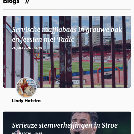
Blogs
Servische maffiabaas in grauwe bak
en feesten met Tadic
24 JULI 2026 - 11:59
Lindy Hofstra
Serieuze stemverheffingen in Stroe