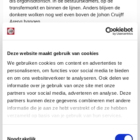
als organisatorisch. In de bestuurskamers, op de
transfermarkt en binnen de lijnen. Anders blijven de
donkere wolken nog wel even boven de Johan Cruijff
Arena hangen.
Voor de korte termijn kijk ik echter naar het veld. Daar
moet het gebeuren. De spelers zijn aan zet. Net als de
trainer. En niet zo’n beetje ook. Alleen spelers en staf
kunnen ervoor zorgen dat in het regenachtige
Deze website maakt gebruik van cookies
Amsterdam het zonnetje weer een beetje gaan schijnen.
We gebruiken cookies om content en advertenties te
Hup, Ajax!
personaliseren, om functies voor social media te bieden
en om ons websiteverkeer te analyseren. Ook delen we
AANBEVOLEN
informatie over je gebruik van onze site met onze
Ajax en Villarreal zijn eruit:
Rulli gaat in Amsterdam
partners voor social media, adverteren en analyse. Deze
keepen
partners kunnen deze gegevens combineren met andere
informatie die je aan ze hebt verstrekt of die ze hebben
verzameld op basis van je gebruik van hun services.
Jordy Haak
Bekijk alle berichten van Jordy Haak
Toestemmingsselectie
Noodzakelijk