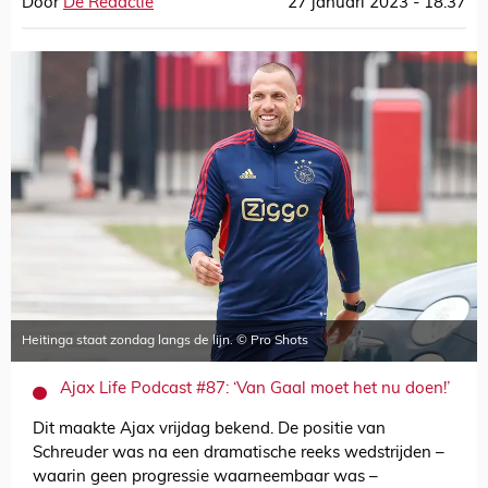
Door
De Redactie
27 januari 2023 - 18:37
Heitinga staat zondag langs de lijn. © Pro Shots
Ajax Life Podcast #87: ‘Van Gaal moet het nu doen!’
Dit maakte Ajax vrijdag bekend. De positie van
Schreuder was na een dramatische reeks wedstrijden –
waarin geen progressie waarneembaar was –