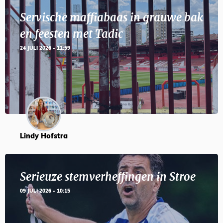
Servische maffiabaas in grauwe bak
en feesten met Tadic
24 JULI 2026 - 11:59
Lindy Hofstra
Serieuze stemverheffingen in Stroe
09 JULI 2026 - 10:15