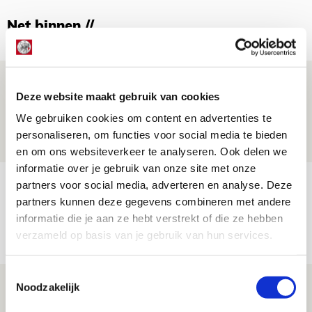
Net binnen //
Word ballenjongen of -meid bij Jong
Deze website maakt gebruik van cookies
Ajax - Helmond Sport!
We gebruiken cookies om content en advertenties te
06 AUGUSTUS 2026 - 13:13
personaliseren, om functies voor social media te bieden
PRIJSVRAAG
en om ons websiteverkeer te analyseren. Ook delen we
informatie over je gebruik van onze site met onze
Reis jij als mascotte mee naar uitduel
partners voor social media, adverteren en analyse. Deze
partners kunnen deze gegevens combineren met andere
met Telstar?
informatie die je aan ze hebt verstrekt of die ze hebben
06 AUGUSTUS 2026 - 13:04
verzameld op basis van je gebruik van hun services.
PRIJSVRAAG
Toestemmingsselectie
Drie dingen die je moet weten over
Noodzakelijk
Ajax - Shelbourne