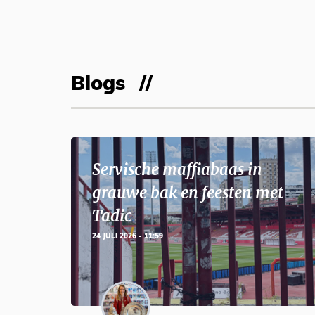
Blogs
Servische maffiabaas in
grauwe bak en feesten met
Tadic
24 JULI 2026 - 11:59