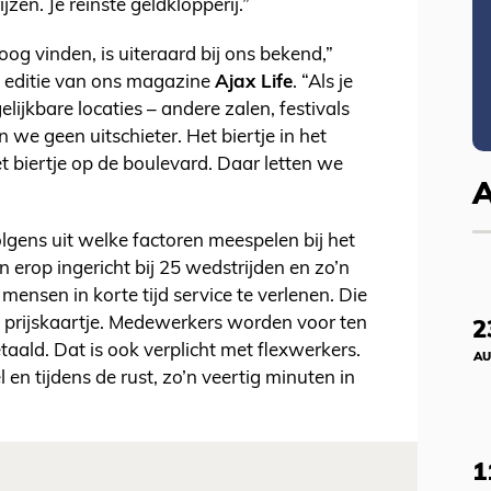
zen. Je reinste geldklopperij.”
oog vinden, is uiteraard bij ons bekend,”
e editie van ons magazine
Ajax Life
. “Als je
elijkbare locaties – andere zalen, festivals
 we geen uitschieter. Het biertje in het
t biertje op de boulevard. Daar letten we
gens uit welke factoren meespelen bij het
n erop ingericht bij 25 wedstrijden en zo’n
mensen in korte tijd service te verlenen. Die
et prijskaartje. Medewerkers worden voor ten
2
aald. Dat is ook verplicht met flexwerkers.
AU
l en tijdens de rust, zo’n veertig minuten in
1