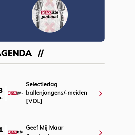
AGENDA
Selectiedag
3
ballenjongens/-meiden
G
[VOL]
Geef Mij Maar
1