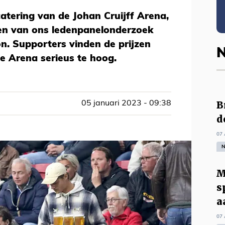
atering van de Johan Cruijff Arena,
en van ons ledenpanelonderzoek
on. Supporters vinden de prijzen
N
de Arena serieus te hoog.
B
05 januari 2023 - 09:38
d
07 
N
M
s
a
07 