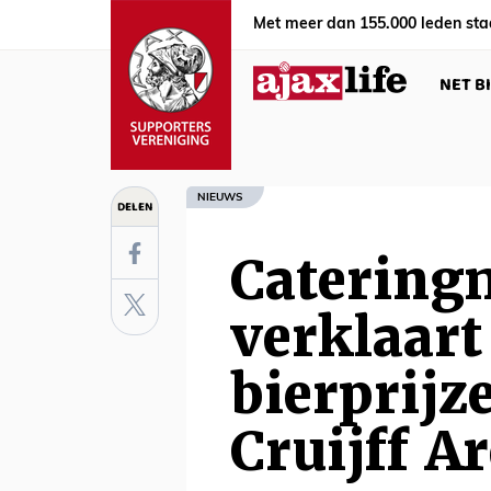
Met meer dan 155.000 leden sta
NET B
NIEUWS
DELEN
Catering
verklaart
bierprijz
Cruijff A