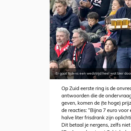
Er gaat tijdens een wedstrijd heel wat bier d
Op Zuid eerste ring is de onvre
antwoorden die de ondervraag
geven, komen de (te hoge) prijz
de reacties: “Bijna 7 euro voor 
halve liter frisdrank zijn oplic
Dit betaal je nergens, zelfs nie