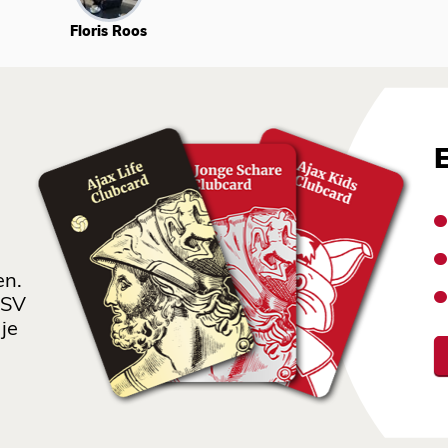
Floris Roos
en.
 SV
je