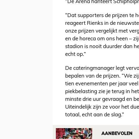
“De Arena hanteert Schipholprij
“Dat supporters de prijzen te h
reageert Rienks in de nieuwst
onze prijzen vergelijkt met verg
en de horeca om ons heen – zijn
stadion is nooit duurder dan he
echt op.”
De cateringmanager legt vervol
bepalen van de prijzen. “We zij
tien evenementen per jaar veel 
piekbelasting zie je terug in h
minste drie uur gevraagd en bet
Uiteindelijk zijn ze voor het due
totaal, echt aan de slag.”
AANBEVOLEN