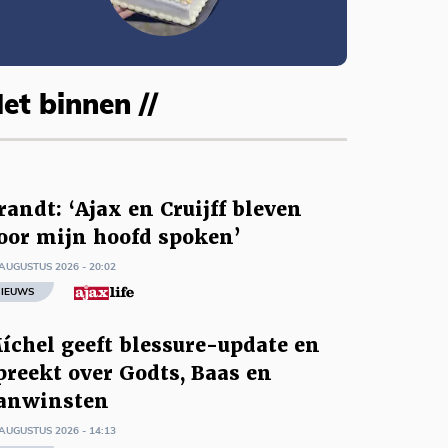
et binnen //
randt: ‘Ajax en Cruijff bleven
oor mijn hoofd spoken’
AUGUSTUS 2026 - 20:02
IEUWS
íchel geeft blessure-update en
preekt over Godts, Baas en
anwinsten
AUGUSTUS 2026 - 14:13