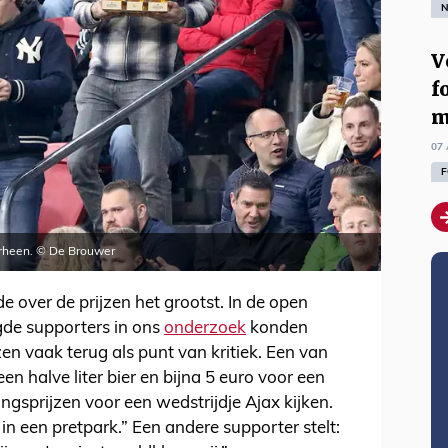
N
V
f
m
07 
F
oorheen. © De Brouwer
de over de prijzen het grootst. In de open
de supporters in ons
onderzoek
konden
en vaak terug als punt van kritiek. Een van
een halve liter bier en bijna 5 euro voor een
htingsprijzen voor een wedstrijdje Ajax kijken.
t in een pretpark.” Een andere supporter stelt: