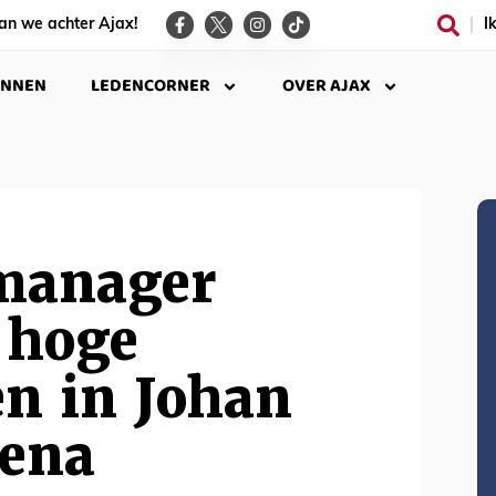
an we achter Ajax!
I
INNEN
LEDENCORNER
OVER AJAX
manager
 hoge
en in Johan
rena