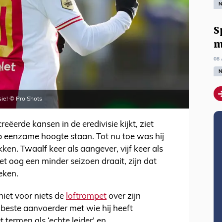
N
S
m
08 
N
sie! © Pro Shots
eëerde kansen in de eredivisie kijkt, ziet
p eenzame hoogte staan. Tot nu toe was hij
ken. Twaalf keer als aangever, vijf keer als
t oog een minder seizoen draait, zijn dat
eken.
iet voor niets de
loftrompet
over zijn
 beste aanvoerder met wie hij heeft
ermen als ‘echte leider’ en