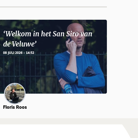
‘Welkom in het San Siro van
de Veluwe’
08 JULI 2026 - 14:52
Floris Roos