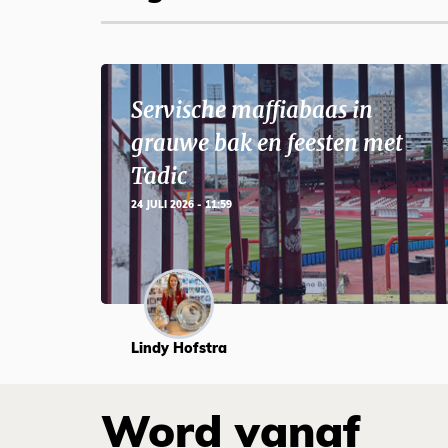
Servische maffiabaas in
grauwe bak en feesten met
Tadic
24 JULI 2026 - 11:59
Lindy Hofstra
Word vanaf