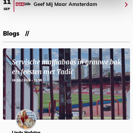
11
Geef Mij Maar Amsterdam
SEP
Blogs
Servische maffiabaas in grauwe bak
en feesten met Tadic
24 JULI 2026 - 11:59