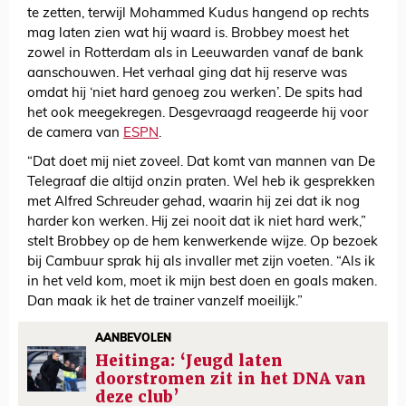
te zetten, terwijl Mohammed Kudus hangend op rechts
mag laten zien wat hij waard is. Brobbey moest het
zowel in Rotterdam als in Leeuwarden vanaf de bank
aanschouwen. Het verhaal ging dat hij reserve was
omdat hij ‘niet hard genoeg zou werken’. De spits had
het ook meegekregen. Desgevraagd reageerde hij voor
de camera van
ESPN
.
“Dat doet mij niet zoveel. Dat komt van mannen van De
Telegraaf die altijd onzin praten. Wel heb ik gesprekken
met Alfred Schreuder gehad, waarin hij zei dat ik nog
harder kon werken. Hij zei nooit dat ik niet hard werk,”
stelt Brobbey op de hem kenwerkende wijze. Op bezoek
bij Cambuur sprak hij als invaller met zijn voeten. “Als ik
in het veld kom, moet ik mijn best doen en goals maken.
Dan maak ik het de trainer vanzelf moeilijk.”
AANBEVOLEN
Heitinga: ‘Jeugd laten
doorstromen zit in het DNA van
deze club’