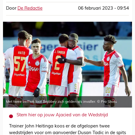
Door
De Redactie
06 februari 2023 - 09:54
Met twee treffers laat Brobbey zich gelden als invaller. © Pro Shots
Stem hier op jouw Ajacied van de Wedstrijd
Trainer John Heitinga koos er de afgelopen twee
wedstrijden voor om aanvoerder Dusan Tadic in de spits