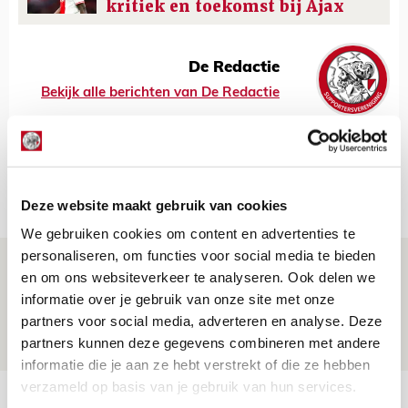
kritiek en toekomst bij Ajax
De Redactie
Bekijk alle berichten van De Redactie
Net binnen //
Deze website maakt gebruik van cookies
We gebruiken cookies om content en advertenties te
personaliseren, om functies voor social media te bieden
Drie dingen die je moet weten over PEC
en om ons websiteverkeer te analyseren. Ook delen we
Zwolle - Ajax
informatie over je gebruik van onze site met onze
partners voor social media, adverteren en analyse. Deze
08 AUGUSTUS 2026 - 12:32
partners kunnen deze gegevens combineren met andere
NIEUWS
informatie die je aan ze hebt verstrekt of die ze hebben
verzameld op basis van je gebruik van hun services.
Míchels elf: met welke formatie begin