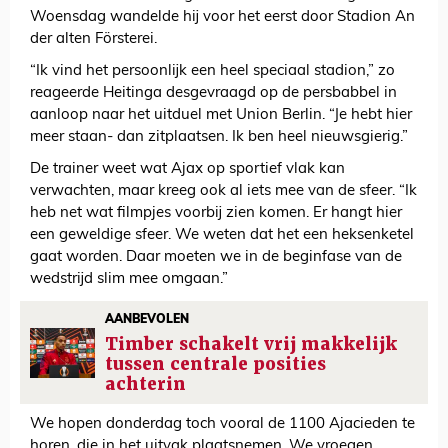
Woensdag wandelde hij voor het eerst door Stadion An
der alten Försterei.
“Ik vind het persoonlijk een heel speciaal stadion,” zo
reageerde Heitinga desgevraagd op de persbabbel in
aanloop naar het uitduel met Union Berlin. “Je hebt hier
meer staan- dan zitplaatsen. Ik ben heel nieuwsgierig.”
De trainer weet wat Ajax op sportief vlak kan
verwachten, maar kreeg ook al iets mee van de sfeer. “Ik
heb net wat filmpjes voorbij zien komen. Er hangt hier
een geweldige sfeer. We weten dat het een heksenketel
gaat worden. Daar moeten we in de beginfase van de
wedstrijd slim mee omgaan.”
AANBEVOLEN
Timber schakelt vrij makkelijk
tussen centrale posities
achterin
We hopen donderdag toch vooral de 1100 Ajacieden te
horen, die in het uitvak plaatsnemen. We vroegen