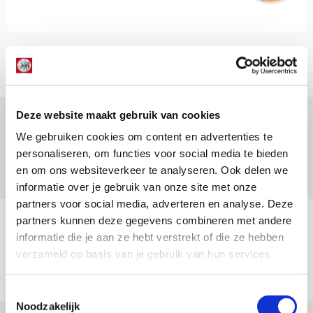
Net binnen //
Deze website maakt gebruik van cookies
Word ballenjongen of -meid bij Jong
We gebruiken cookies om content en advertenties te
Ajax - Helmond Sport!
personaliseren, om functies voor social media te bieden
06 AUGUSTUS 2026 - 13:13
en om ons websiteverkeer te analyseren. Ook delen we
PRIJSVRAAG
informatie over je gebruik van onze site met onze
partners voor social media, adverteren en analyse. Deze
Reis jij als mascotte mee naar uitduel
partners kunnen deze gegevens combineren met andere
informatie die je aan ze hebt verstrekt of die ze hebben
met Telstar?
verzameld op basis van je gebruik van hun services.
06 AUGUSTUS 2026 - 13:04
PRIJSVRAAG
Toestemmingsselectie
Noodzakelijk