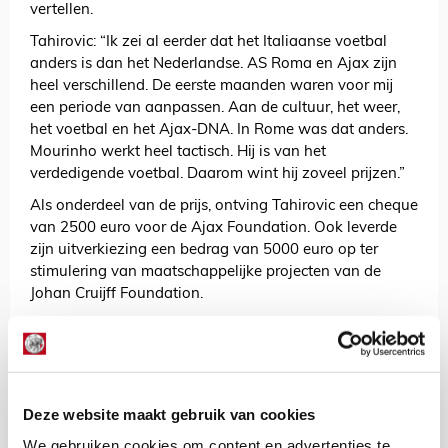
vertellen.
Tahirovic: “Ik zei al eerder dat het Italiaanse voetbal
anders is dan het Nederlandse. AS Roma en Ajax zijn
heel verschillend. De eerste maanden waren voor mij
een periode van aanpassen. Aan de cultuur, het weer,
het voetbal en het Ajax-DNA. In Rome was dat anders.
Mourinho werkt heel tactisch. Hij is van het
verdedigende voetbal. Daarom wint hij zoveel prijzen.”
Als onderdeel van de prijs, ontving Tahirovic een cheque
van 2500 euro voor de Ajax Foundation. Ook leverde
zijn uitverkiezing een bedrag van 5000 euro op ter
stimulering van maatschappelijke projecten van de
Johan Cruijff Foundation.
Benjamin Tahirović = Johan Cruijff Talent
van de Maand december 👏✨
— ESPN NL (@ESPNnl)
December 28, 2023
Deze website maakt gebruik van cookies
We gebruiken cookies om content en advertenties te