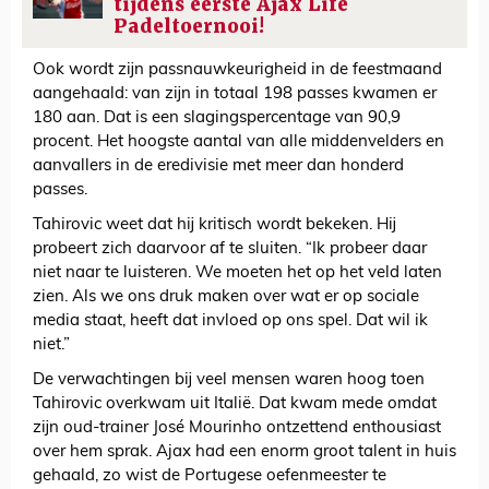
tijdens eerste Ajax Life
Padeltoernooi!
Ook wordt zijn passnauwkeurigheid in de feestmaand
aangehaald: van zijn in totaal 198 passes kwamen er
180 aan. Dat is een slagingspercentage van 90,9
procent. Het hoogste aantal van alle middenvelders en
aanvallers in de eredivisie met meer dan honderd
passes.
Tahirovic weet dat hij kritisch wordt bekeken. Hij
probeert zich daarvoor af te sluiten. “Ik probeer daar
niet naar te luisteren. We moeten het op het veld laten
zien. Als we ons druk maken over wat er op sociale
media staat, heeft dat invloed op ons spel. Dat wil ik
niet.”
De verwachtingen bij veel mensen waren hoog toen
Tahirovic overkwam uit Italië. Dat kwam mede omdat
zijn oud-trainer José Mourinho ontzettend enthousiast
over hem sprak. Ajax had een enorm groot talent in huis
gehaald, zo wist de Portugese oefenmeester te