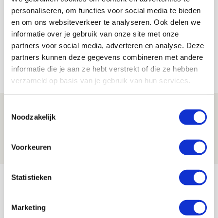
De Redactie
personaliseren, om functies voor social media te bieden
Bekijk alle berichten van De Redactie
en om ons websiteverkeer te analyseren. Ook delen we
informatie over je gebruik van onze site met onze
partners voor social media, adverteren en analyse. Deze
partners kunnen deze gegevens combineren met andere
informatie die je aan ze hebt verstrekt of die ze hebben
Net binnen //
verzameld op basis van je gebruik van hun services.
Toestemmingsselectie
Is dit de laatste wallpaper van Godts in
Noodzakelijk
de Johan Cruijff Arena?
07 AUGUSTUS 2026 - 00:36
Voorkeuren
NIEUWS
Statistieken
Trotse Klaassen: ‘Vierhonderd duels
voor mijn club is heel speciaal’
Marketing
06 AUGUSTUS 2026 - 23:43