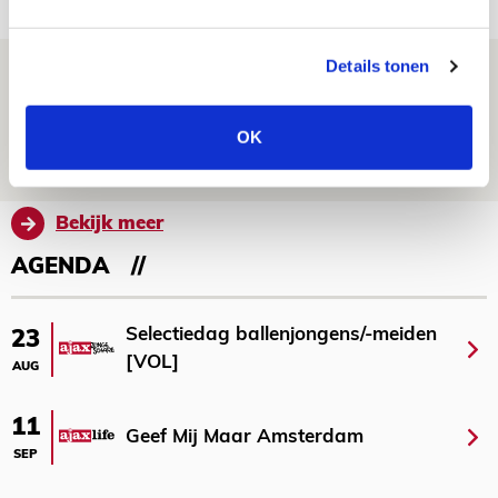
NIEUWS
Details tonen
Ajax zet Shelbourne eenvoudig opzij en
reist met vertrouwen naar Dublin
OK
06 AUGUSTUS 2026 - 21:52
NIEUWS
Bekijk meer
AGENDA
Selectiedag ballenjongens/-meiden
23
[VOL]
AUG
11
Geef Mij Maar Amsterdam
SEP