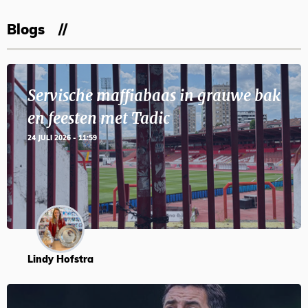
Blogs
Servische maffiabaas in grauwe bak
en feesten met Tadic
24 JULI 2026 - 11:59
Lindy Hofstra