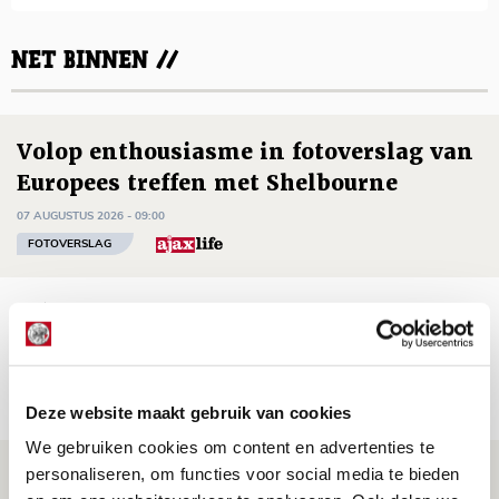
NET BINNEN //
Volop enthousiasme in fotoverslag van
Europees treffen met Shelbourne
07 AUGUSTUS 2026 - 09:00
FOTOVERSLAG
Míchel niet blij met resultaat en spel
na rust: ‘De focus nam af’
07 AUGUSTUS 2026 - 08:30
NIEUWS
Deze website maakt gebruik van cookies
We gebruiken cookies om content en advertenties te
Is dit de laatste wallpaper van Godts in
personaliseren, om functies voor social media te bieden