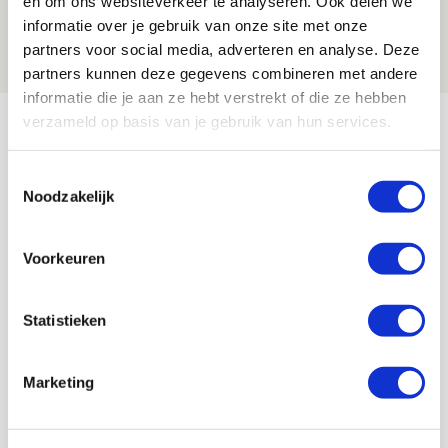
en om ons websiteverkeer te analyseren. Ook delen we
de Johan Cruijff Arena?
informatie over je gebruik van onze site met onze
07 AUGUSTUS 2026 - 00:36
partners voor social media, adverteren en analyse. Deze
NIEUWS
partners kunnen deze gegevens combineren met andere
informatie die je aan ze hebt verstrekt of die ze hebben
Bekijk meer
verzameld op basis van je gebruik van hun services.
AGENDA
Toestemmingsselectie
Noodzakelijk
Selectiedag ballenjongens/-meiden
23
[VOL]
AUG
Voorkeuren
11
Geef Mij Maar Amsterdam
Statistieken
SEP
Marketing
BLOGS