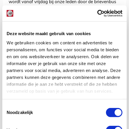
wordt vanaf vrijdag bij onze leden door de brievenbus
geschoven.
Wil jij het magazine ontvangen en profiteren van
andere voordelen van het lidmaatschap?
Word dan lid
van SV Ajax!
Een lidmaatschap scoor je nu met vijftig
Deze website maakt gebruik van cookies
procent korting!
We gebruiken cookies om content en advertenties te
AANBEVOLEN
personaliseren, om functies voor social media te bieden
Ajax Life 8: Maurits Hendriks
en om ons websiteverkeer te analyseren. Ook delen we
laat van zich horen
informatie over je gebruik van onze site met onze
partners voor social media, adverteren en analyse. Deze
Mike van Damme
partners kunnen deze gegevens combineren met andere
informatie die je aan ze hebt verstrekt of die ze hebben
Bekijk alle berichten van Mike van
verzameld op basis van je gebruik van hun services.
Damme
Toestemmingsselectie
Noodzakelijk
Net binnen //