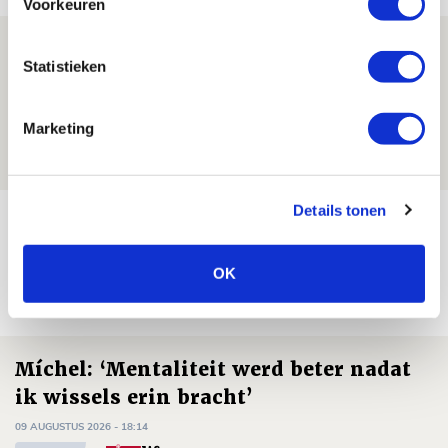
Voorkeuren
Reisverslag PEC-uit: geregisseerde
Statistieken
operatie onderweg naar
‘voetbaltempel’
Marketing
09 AUGUSTUS 2026 - 18:53
BLOG
Details tonen
Brandt heeft veel vertrouwen in Ajax
dat steeds beter wordt
OK
09 AUGUSTUS 2026 - 18:14
NIEUWS
Míchel: ‘Mentaliteit werd beter nadat
ik wissels erin bracht’
09 AUGUSTUS 2026 - 18:14