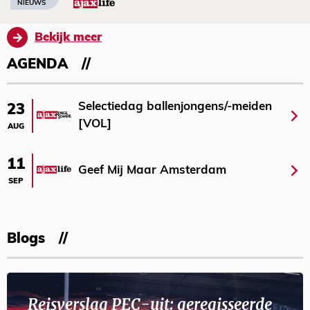
NIEUWS
Bekijk meer
AGENDA
Selectiedag ballenjongens/-meiden
23
[VOL]
AUG
11
Geef Mij Maar Amsterdam
SEP
Blogs
Reisverslag PEC-uit: geregisseerde