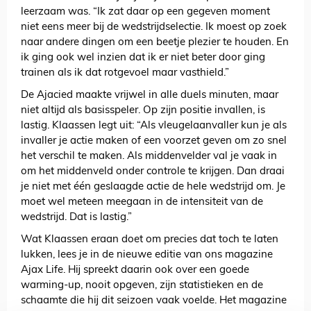
leerzaam was. “Ik zat daar op een gegeven moment
niet eens meer bij de wedstrijdselectie. Ik moest op zoek
naar andere dingen om een beetje plezier te houden. En
ik ging ook wel inzien dat ik er niet beter door ging
trainen als ik dat rotgevoel maar vasthield.”
De Ajacied maakte vrijwel in alle duels minuten, maar
niet altijd als basisspeler. Op zijn positie invallen, is
lastig. Klaassen legt uit: “Als vleugelaanvaller kun je als
invaller je actie maken of een voorzet geven om zo snel
het verschil te maken. Als middenvelder val je vaak in
om het middenveld onder controle te krijgen. Dan draai
je niet met één geslaagde actie de hele wedstrijd om. Je
moet wel meteen meegaan in de intensiteit van de
wedstrijd. Dat is lastig.”
Wat Klaassen eraan doet om precies dat toch te laten
lukken, lees je in de nieuwe editie van ons magazine
Ajax Life. Hij spreekt daarin ook over een goede
warming-up, nooit opgeven, zijn statistieken en de
schaamte die hij dit seizoen vaak voelde. Het magazine