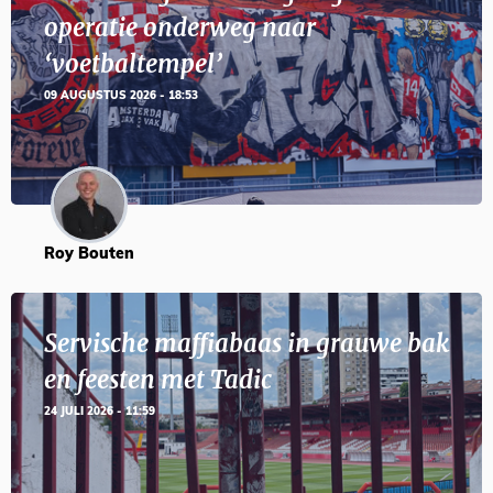
operatie onderweg naar
‘voetbaltempel’
09 AUGUSTUS 2026 - 18:53
Roy Bouten
Servische maffiabaas in grauwe bak
en feesten met Tadic
24 JULI 2026 - 11:59