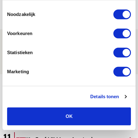
jij aan nieuw eredivisieseizoen?
Toestemmingsselectie
08 AUGUSTUS 2026 - 11:34
Noodzakelijk
NIEUWS
Voorkeuren
Spelen bij Jong Ajax of Ajax 1? Dat
maakt Abdalla ‘geen reet’ uit
Statistieken
08 AUGUSTUS 2026 - 10:04
NIEUWS
Marketing
Bekijk meer
AGENDA
Details tonen
Selectiedag ballenjongens/-meiden
23
OK
[VOL]
AUG
11