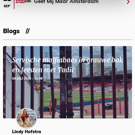
Geef Mij Maar Amsterdam
SEP
Blogs
Servische maffiabaas in grauwe bak
en feesten met Tadic
24 JULI 2026 - 11:59
Lindy Hofstra