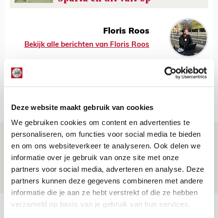
Floris Roos
Bekijk alle berichten van Floris Roos
Net binnen //
Deze website maakt gebruik van cookies
We gebruiken cookies om content en advertenties te
personaliseren, om functies voor social media te bieden
Drie dingen die je moet weten over PEC
en om ons websiteverkeer te analyseren. Ook delen we
Zwolle - Ajax
informatie over je gebruik van onze site met onze
08 AUGUSTUS 2026 - 12:32
partners voor social media, adverteren en analyse. Deze
NIEUWS
partners kunnen deze gegevens combineren met andere
informatie die je aan ze hebt verstrekt of die ze hebben
verzameld op basis van je gebruik van hun services.
Míchels elf: met welke formatie begin