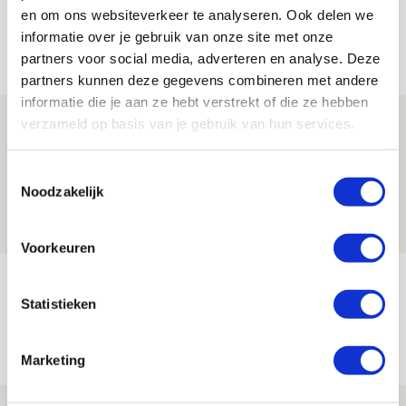
en om ons websiteverkeer te analyseren. Ook delen we
informatie over je gebruik van onze site met onze
Net binnen //
partners voor social media, adverteren en analyse. Deze
partners kunnen deze gegevens combineren met andere
informatie die je aan ze hebt verstrekt of die ze hebben
Reisverslag PEC-uit: geregisseerde
verzameld op basis van je gebruik van hun services.
operatie onderweg naar
‘voetbaltempel’
Toestemmingsselectie
Noodzakelijk
09 AUGUSTUS 2026 - 18:53
BLOG
Voorkeuren
Brandt heeft veel vertrouwen in Ajax
Statistieken
dat steeds beter wordt
09 AUGUSTUS 2026 - 18:14
Marketing
NIEUWS