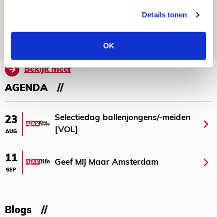
Míchel: ‘Mentaliteit werd beter nadat
Details tonen
ik wissels erin bracht’
09 AUGUSTUS 2026 - 18:14
OK
NIEUWS
Bekijk meer
AGENDA
Selectiedag ballenjongens/-meiden
23
[VOL]
AUG
11
Geef Mij Maar Amsterdam
SEP
Blogs