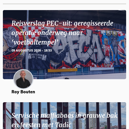
Reisverslag PEC-uit: geregisseerde
operatie onderweg naar
‘voetbaltempel’
09 AUGUSTUS 2026 - 18:53
Roy Bouten
Servische maffiabaas in grauwe bak
en feesten met Tadic