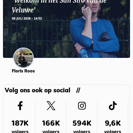
‘Welkom in het San Siro van de
Veluwe’
08 JULI 2026 - 14:52
Floris Roos
Volg ons ook op social
187K
166K
594K
9,6K
volgers
volgers
volgers
volgers