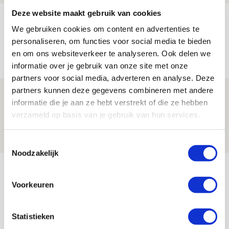
Deze website maakt gebruik van cookies
Míchels elf: met welke formatie begin
We gebruiken cookies om content en advertenties te
jij aan nieuw eredivisieseizoen?
personaliseren, om functies voor social media te bieden
08 AUGUSTUS 2026 - 11:34
en om ons websiteverkeer te analyseren. Ook delen we
NIEUWS
informatie over je gebruik van onze site met onze
partners voor social media, adverteren en analyse. Deze
partners kunnen deze gegevens combineren met andere
Spelen bij Jong Ajax of Ajax 1? Dat
informatie die je aan ze hebt verstrekt of die ze hebben
maakt Abdalla ‘geen reet’ uit
verzameld op basis van je gebruik van hun services.
08 AUGUSTUS 2026 - 10:04
NIEUWS
Toestemmingsselectie
Noodzakelijk
Bekijk meer
AGENDA
Voorkeuren
Selectiedag ballenjongens/-meiden
23
Statistieken
[VOL]