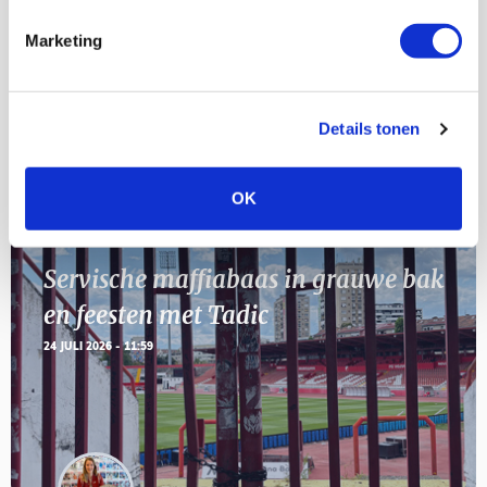
AUG
Marketing
11
Geef Mij Maar Amsterdam
SEP
Details tonen
Blogs
OK
Servische maffiabaas in grauwe bak
en feesten met Tadic
24 JULI 2026 - 11:59