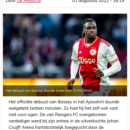
Door
De Redactie
01 augustus 2022 - 16:19
Het debuut van Bassey duurde maar kort. © Pro Shots
Het officiële debuut van Bassey in het Ajaxshirt duurde
welgeteld zestien minuten. Zo had hij het zelf ook vast
niet voor ogen. De van Rangers FC overgekomen
verdediger werd bij zijn entree in de uitverkochte Johan
Cruijff Arena hartstochtelijk toegejuicht door de