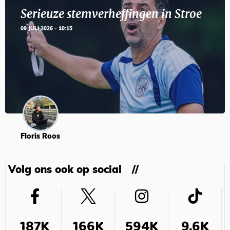
Serieuze stemverheffingen in Stroe
09 JULI 2026 - 10:15
Floris Roos
Volg ons ook op social
187K
166K
594K
9,6K