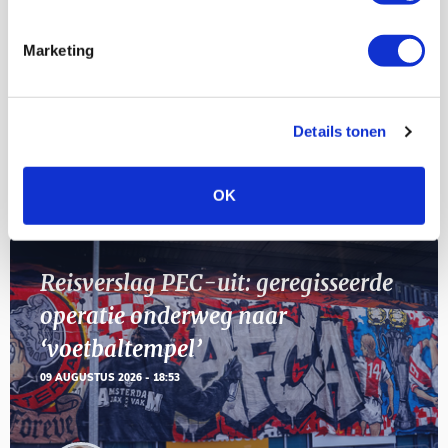
23
[VOL]
AUG
Marketing
11
Geef Mij Maar Amsterdam
SEP
Details tonen
Blogs
OK
Reisverslag PEC-uit: geregisseerde
operatie onderweg naar
‘voetbaltempel’
09 AUGUSTUS 2026 - 18:53