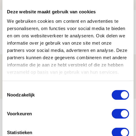
BLOG
Deze website maakt gebruik van cookies
Brandt heeft veel vertrouwen in Ajax
We gebruiken cookies om content en advertenties te
dat steeds beter wordt
personaliseren, om functies voor social media te bieden
en om ons websiteverkeer te analyseren. Ook delen we
09 AUGUSTUS 2026 - 18:14
informatie over je gebruik van onze site met onze
NIEUWS
partners voor social media, adverteren en analyse. Deze
partners kunnen deze gegevens combineren met andere
Míchel: ‘Mentaliteit werd beter nadat
informatie die je aan ze hebt verstrekt of die ze hebben
ik wissels erin bracht’
verzameld op basis van je gebruik van hun services.
09 AUGUSTUS 2026 - 18:14
Toestemmingsselectie
NIEUWS
Noodzakelijk
Bekijk meer
Voorkeuren
AGENDA
Statistieken
Selectiedag ballenjongens/-meiden