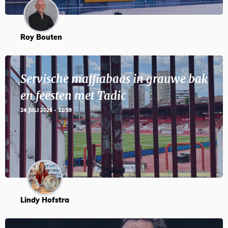
Roy Bouten
Servische maffiabaas in grauwe bak
en feesten met Tadic
24 JULI 2026 - 11:59
Lindy Hofstra