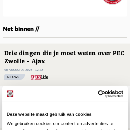
Net binnen //
Drie dingen die je moet weten over PEC
Zwolle - Ajax
08 AUGUSTUS 2026 - 12:32
NIEUWS
Míchels elf: met welke formatie begin
jij aan nieuw eredivisieseizoen?
08 AUGUSTUS 2026 - 11:34
Deze website maakt gebruik van cookies
NIEUWS
We gebruiken cookies om content en advertenties te