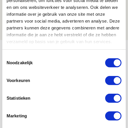
personaliseren, om functies voor social media te bieden
Spelen bij Jong Ajax of Ajax 1? Dat
en om ons websiteverkeer te analyseren. Ook delen we
informatie over je gebruik van onze site met onze
maakt Abdalla ‘geen reet’ uit
partners voor social media, adverteren en analyse. Deze
08 AUGUSTUS 2026 - 10:04
partners kunnen deze gegevens combineren met andere
NIEUWS
informatie die je aan ze hebt verstrekt of die ze hebben
verzameld op basis van je gebruik van hun services.
Bekijk meer
AGENDA
Toestemmingsselectie
Noodzakelijk
Selectiedag ballenjongens/-meiden
23
Voorkeuren
[VOL]
AUG
11
Statistieken
Geef Mij Maar Amsterdam
SEP
Marketing