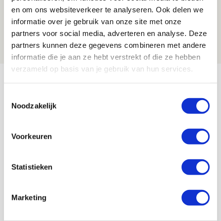
Volop enthousiasme in fotoverslag van
en om ons websiteverkeer te analyseren. Ook delen we
Europees treffen met Shelbourne
informatie over je gebruik van onze site met onze
partners voor social media, adverteren en analyse. Deze
07 AUGUSTUS 2026 - 09:00
partners kunnen deze gegevens combineren met andere
FOTOVERSLAG
informatie die je aan ze hebt verstrekt of die ze hebben
verzameld op basis van je gebruik van hun services.
Bekijk meer
AGENDA
Toestemmingsselectie
Noodzakelijk
Selectiedag ballenjongens/-meiden
23
[VOL]
Voorkeuren
AUG
11
Statistieken
Geef Mij Maar Amsterdam
SEP
Marketing
Blogs