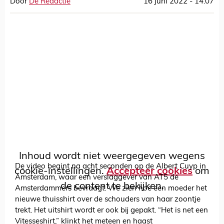
Door
De Redactie
16 juni 2022 - 14:07
Inhoud wordt niet weergegeven wegens
De video begint na acht seconden op de Albert Cuyp in
cookie-instellingen.
Accepteer cookies
om
Amsterdam, waar een verslaggever van AT5 de
de content te bekijken.
Amsterdammers bevraagt. We zien hoe een moeder het
nieuwe thuisshirt over de schouders van haar zoontje
trekt. Het uitshirt wordt er ook bij gepakt. “Het is net een
Vitesseshirt,” klinkt het meteen en haast