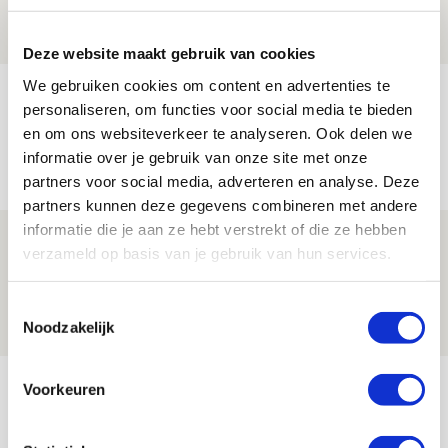
06 AUGUSTUS 2026 - 13:13
PRIJSVRAAG
Deze website maakt gebruik van cookies
We gebruiken cookies om content en advertenties te
Reis jij als mascotte mee naar uitduel
personaliseren, om functies voor social media te bieden
met Telstar?
en om ons websiteverkeer te analyseren. Ook delen we
informatie over je gebruik van onze site met onze
06 AUGUSTUS 2026 - 13:04
partners voor social media, adverteren en analyse. Deze
PRIJSVRAAG
partners kunnen deze gegevens combineren met andere
informatie die je aan ze hebt verstrekt of die ze hebben
Drie dingen die je moet weten over
verzameld op basis van je gebruik van hun services.
Ajax - Shelbourne
06 AUGUSTUS 2026 - 09:33
Toestemmingsselectie
Noodzakelijk
NIEUWS
Bekijk meer
Voorkeuren
AGENDA