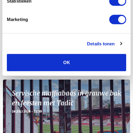
Statistieken
Selectiedag ballenjongens/-meiden
23
[VOL]
AUG
Marketing
11
Geef Mij Maar Amsterdam
SEP
Details tonen
OK
Blogs
Servische maffiabaas in grauwe bak
en feesten met Tadic
24 JULI 2026 - 11:59