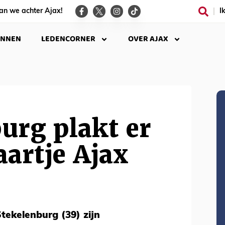
an we achter Ajax!
I
INNEN
LEDENCORNER
OVER AJAX
urg plakt er
aartje Ajax
tekelenburg (39) zijn