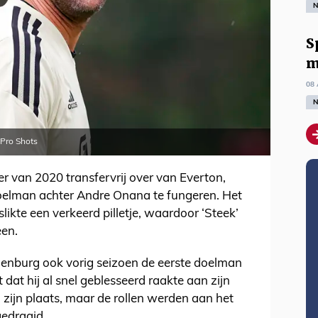
N
S
m
08 
N
 Pro Shots
 van 2020 transfervrij over van Everton,
oelman achter Andre Onana te fungeren. Het
slikte een verkeerd pilletje, waardoor ‘Steek’
een.
lenburg ook vorig seizoen de eerste doelman
 dat hij al snel geblesseerd raakte aan zijn
ijn plaats, maar de rollen werden aan het
edraaid.