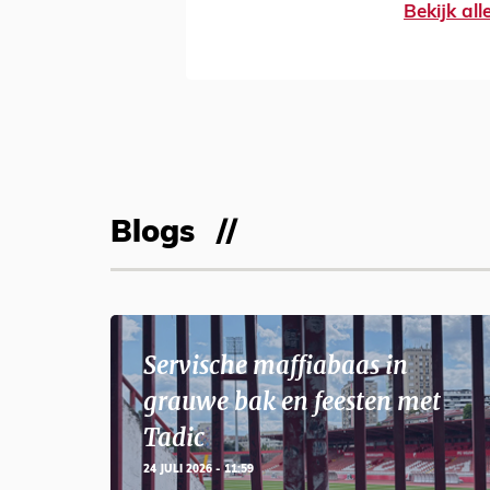
Bekijk al
Blogs
Servische maffiabaas in
grauwe bak en feesten met
Tadic
24 JULI 2026 - 11:59