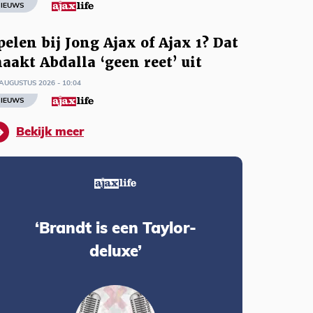
IEUWS
pelen bij Jong Ajax of Ajax 1? Dat
aakt Abdalla ‘geen reet’ uit
AUGUSTUS 2026 - 10:04
IEUWS
Bekijk meer
‘Brandt is een Taylor-
deluxe’