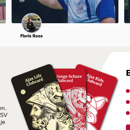
Floris Roos
en.
 SV
je