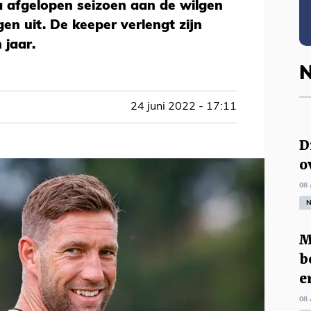
 afgelopen seizoen aan de wilgen
n uit. De keeper verlengt zijn
 jaar.
N
24 juni 2022 - 17:11
D
o
08 
N
M
b
e
08 