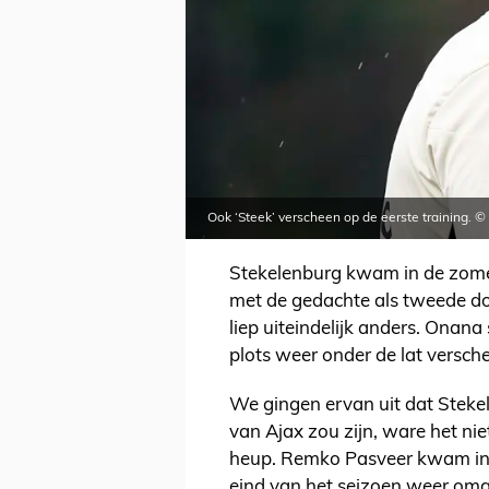
Ook ‘Steek’ verscheen op de eerste training. ©
Stekelenburg kwam in de zomer
met de gedachte als tweede d
liep uiteindelijk anders. Onana 
plots weer onder de lat versch
We gingen ervan uit dat Steke
van Ajax zou zijn, ware het niet
heup. Remko Pasveer kwam in z
eind van het seizoen weer omg