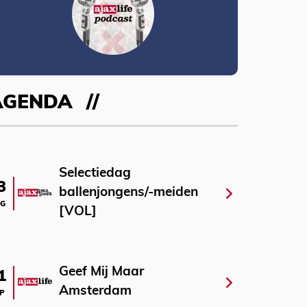
AGENDA
Selectiedag
3
ballenjongens/-meiden
G
[VOL]
Geef Mij Maar
1
Amsterdam
P