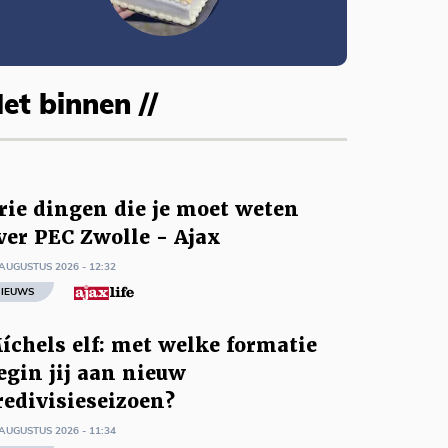
et binnen //
rie dingen die je moet weten
ver PEC Zwolle - Ajax
AUGUSTUS 2026 - 12:32
IEUWS
íchels elf: met welke formatie
egin jij aan nieuw
redivisieseizoen?
AUGUSTUS 2026 - 11:34