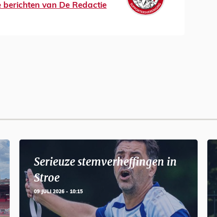
le berichten van De Redactie
Serieuze stemverheffingen in
Stroe
09 JULI 2026 - 10:15