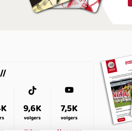
4K
9,6K
7,5K
rs
volgers
volgers
en
Volgen
Abonneren