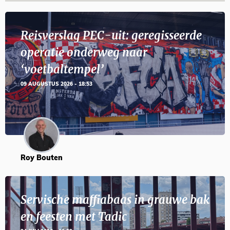
Reisverslag PEC-uit: geregisseerde
operatie onderweg naar
‘voetbaltempel’
09 AUGUSTUS 2026 - 18:53
Roy Bouten
Servische maffiabaas in grauwe bak
en feesten met Tadic