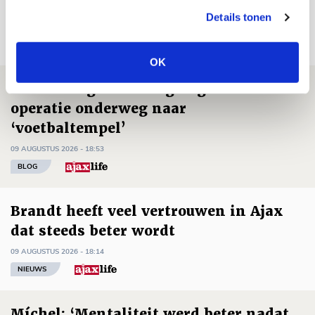
Details tonen
Net binnen //
OK
Reisverslag PEC-uit: geregisseerde
operatie onderweg naar
‘voetbaltempel’
09 AUGUSTUS 2026 - 18:53
BLOG
Brandt heeft veel vertrouwen in Ajax
dat steeds beter wordt
09 AUGUSTUS 2026 - 18:14
NIEUWS
Míchel: ‘Mentaliteit werd beter nadat