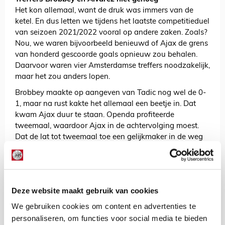
Het kon allemaal, want de druk was immers van de
ketel. En dus letten we tijdens het laatste competitieduel
van seizoen 2021/2022 vooral op andere zaken. Zoals?
Nou, we waren bijvoorbeeld benieuwd of Ajax de grens
van honderd gescoorde goals opnieuw zou behalen.
Daarvoor waren vier Amsterdamse treffers noodzakelijk,
maar het zou anders lopen.
Brobbey maakte op aangeven van Tadic nog wel de 0-
1, maar na rust kakte het allemaal een beetje in. Dat
kwam Ajax duur te staan. Openda profiteerde
tweemaal, waardoor Ajax in de achtervolging moest.
Dat de lat tot tweemaal toe een gelijkmaker in de weg
stond, was pech, maar sprankelen deed het spel van
Ajax niet meer. In de slotfase wist Edson Álvarez met
een rake kopbal nog wel de gelijkmaker te produceren.
Interessante zomer wacht
Deze website maakt gebruik van cookies
Voor de eindklassering in de eredivisie maakte het
We gebruiken cookies om content en advertenties te
vanzelfsprekend allemaal niet meer uit, maar we
personaliseren, om functies voor social media te bieden
hadden Ten Hag graag een laatste zege gegund. Een