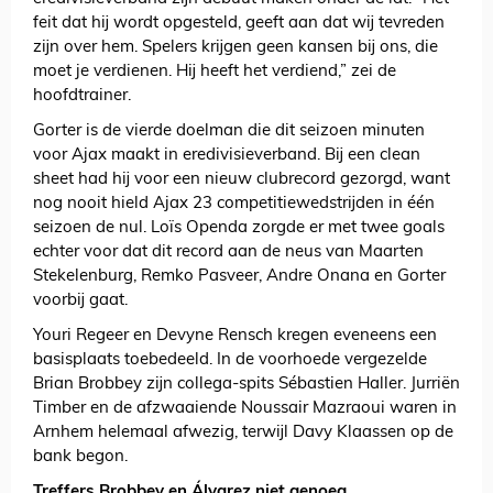
feit dat hij wordt opgesteld, geeft aan dat wij tevreden
zijn over hem. Spelers krijgen geen kansen bij ons, die
moet je verdienen. Hij heeft het verdiend,” zei de
hoofdtrainer.
Gorter is de vierde doelman die dit seizoen minuten
voor Ajax maakt in eredivisieverband. Bij een clean
sheet had hij voor een nieuw clubrecord gezorgd, want
nog nooit hield Ajax 23 competitiewedstrijden in één
seizoen de nul. Loïs Openda zorgde er met twee goals
echter voor dat dit record aan de neus van Maarten
Stekelenburg, Remko Pasveer, Andre Onana en Gorter
voorbij gaat.
Youri Regeer en Devyne Rensch kregen eveneens een
basisplaats toebedeeld. In de voorhoede vergezelde
Brian Brobbey zijn collega-spits Sébastien Haller. Jurriën
Timber en de afzwaaiende Noussair Mazraoui waren in
Arnhem helemaal afwezig, terwijl Davy Klaassen op de
bank begon.
Treffers Brobbey en Álvarez niet genoeg