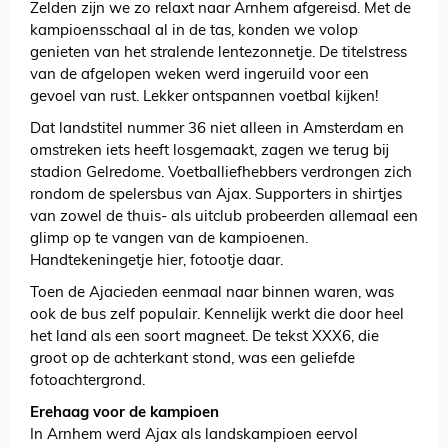
Zelden zijn we zo relaxt naar Arnhem afgereisd. Met de
kampioensschaal al in de tas, konden we volop
genieten van het stralende lentezonnetje. De titelstress
van de afgelopen weken werd ingeruild voor een
gevoel van rust. Lekker ontspannen voetbal kijken!
Dat landstitel nummer 36 niet alleen in Amsterdam en
omstreken iets heeft losgemaakt, zagen we terug bij
stadion Gelredome. Voetballiefhebbers verdrongen zich
rondom de spelersbus van Ajax. Supporters in shirtjes
van zowel de thuis- als uitclub probeerden allemaal een
glimp op te vangen van de kampioenen.
Handtekeningetje hier, fotootje daar.
Toen de Ajacieden eenmaal naar binnen waren, was
ook de bus zelf populair. Kennelijk werkt die door heel
het land als een soort magneet. De tekst XXX6, die
groot op de achterkant stond, was een geliefde
fotoachtergrond.
Erehaag voor de kampioen
In Arnhem werd Ajax als landskampioen eervol