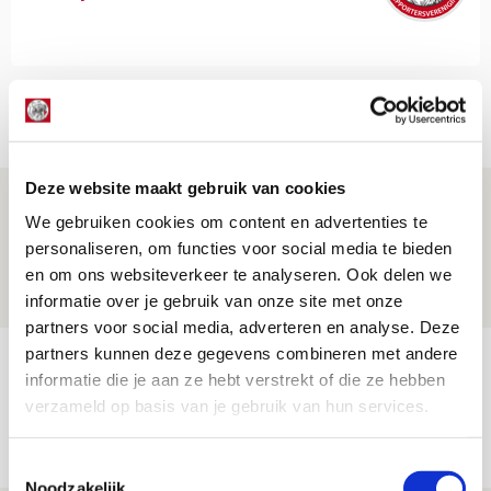
Net binnen //
Deze website maakt gebruik van cookies
Ajax zet Shelbourne eenvoudig opzij en
We gebruiken cookies om content en advertenties te
reist met vertrouwen naar Dublin
personaliseren, om functies voor social media te bieden
06 AUGUSTUS 2026 - 21:52
en om ons websiteverkeer te analyseren. Ook delen we
NIEUWS
informatie over je gebruik van onze site met onze
partners voor social media, adverteren en analyse. Deze
partners kunnen deze gegevens combineren met andere
Word ballenjongen of -meid bij Jong
informatie die je aan ze hebt verstrekt of die ze hebben
Ajax - Helmond Sport!
verzameld op basis van je gebruik van hun services.
06 AUGUSTUS 2026 - 13:13
PRIJSVRAAG
Toestemmingsselectie
Noodzakelijk