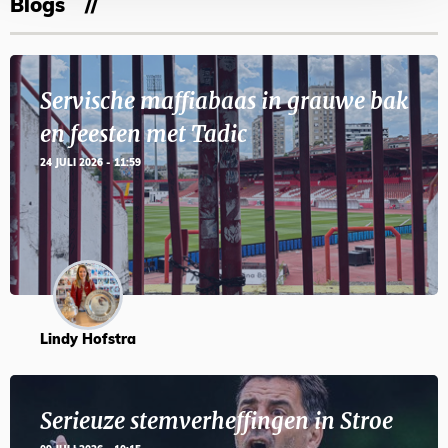
Blogs
Servische maffiabaas in grauwe bak
en feesten met Tadic
24 JULI 2026 - 11:59
Lindy Hofstra
Serieuze stemverheffingen in Stroe