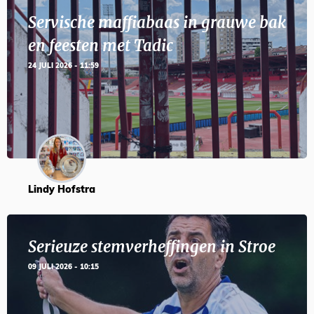
Servische maffiabaas in grauwe bak
en feesten met Tadic
24 JULI 2026 - 11:59
Lindy Hofstra
Serieuze stemverheffingen in Stroe
09 JULI 2026 - 10:15