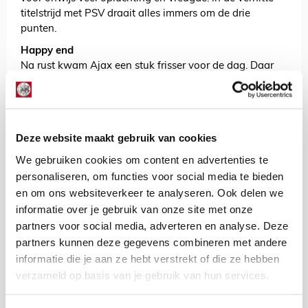
titelstrijd met PSV draait alles immers om de drie
punten.
Happy end
Na rust kwam Ajax een stuk frisser voor de dag. Daar
was niet veel voor nodig, maar het was desondanks
een fijne constatering. Berghuis had Ajax wellicht eerder
naar 1-3 moeten schieten, maar raakte de bal volledig
verkeerd. Daardoor bleef het lang billenknijpen, maar in
Deze website maakt gebruik van cookies
blessuretijd zorgde Berghuis alsnog voor de bevrijdende
derde treffer. Hij had vrije doortocht richting het doel
We gebruiken cookies om content en advertenties te
van Groningen en schoot onberispelijk raak.
personaliseren, om functies voor social media te bieden
en om ons websiteverkeer te analyseren. Ook delen we
Terugkomend op dat filmscript: een thriller kijk je
informatie over je gebruik van onze site met onze
tegenwoordig relaxter dan een wedstrijdje van Ajax.
Dat komt met name door de spanning en minder door
partners voor social media, adverteren en analyse. Deze
denderend goed voetbal van de ploeg van Ten Hag. Tot
partners kunnen deze gegevens combineren met andere
op heden spreken we na negentig minuten gelukkig
informatie die je aan ze hebt verstrekt of die ze hebben
iedere keer over een happy end. Laat dat na de
verzameld op basis van je gebruik van hun services.
resterende zes eredivisieduels vooral nog steeds zo zijn.