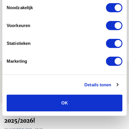
Toestemmingsselectie
Jordy Haak
Noodzakelijk
Bekijk alle berichten van Jordy Haak
Voorkeuren
Statistieken
Net binnen //
Marketing
Win door Lucky gedragen thuistenue
van Ajax!
Details tonen
10 AUGUSTUS 2026 - 16:43
PRIJSVRAAG
OK
Win mascottetenues van seizoen
2025/2026!