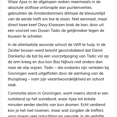
Waar Ajax in de afgelopen weken meermaals in de
absolute slotfase ontsnapte aan puntenverlies,
gebruikten de Amsterdammers ditmaal de blessuretijd
van de eerste helft om toe te slaan. Niet eenmaal, maar
direct twee keer! Davy Klaassen brak de ban, door uit
een voorzet van Dusan Tadic de gelijkmaker tegen de
touwen te schieten.
In de allerlaatste seconde schoot de VAR te hulp. In de
Zeister bossen werd terecht geconstateerd dat Damil
Dankerlui de bal bij een voorzetpoging van Tadic vol op
de arm kreeg en dus kon Bas Nijhuis niet anders dan
naar de stip wijzen. Tadic – die ondanks zijn verleden bij
Groningen werd uitgefloten door de aanhang van de
thuisploeg – nam zijn verantwoordelijkheid en schoot
raak.
Commotie alom in Groningen, want ineens stond er een
ruststand op het scorebord, waar Ajax tot enkele
minuten eerder slechts van kon dromen. Echt verdiend
kon je het niet noemen, maar wat zorgden de treffers
voor onwijs veel opluchting en vreugde. In de verhitte