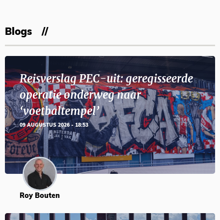
Blogs
Reisverslag PEC-uit: geregisseerde
operatie onderweg naar
‘voetbaltempel’
09 AUGUSTUS 2026 - 18:53
Roy Bouten