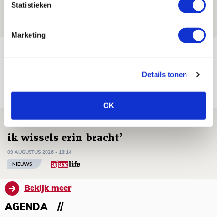
Statistieken
09 AUGUSTUS 2026 - 18:53
BLOG
Marketing
Brandt heeft veel vertrouwen in Ajax
dat steeds beter wordt
Details tonen
09 AUGUSTUS 2026 - 18:14
NIEUWS
OK
Míchel: ‘Mentaliteit werd beter nadat
ik wissels erin bracht’
09 AUGUSTUS 2026 - 18:14
NIEUWS
Bekijk meer
AGENDA