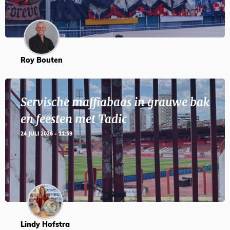
Roy Bouten
Servische maffiabaas in grauwe bak
en feesten met Tadic
24 JULI 2026 - 11:59
Lindy Hofstra