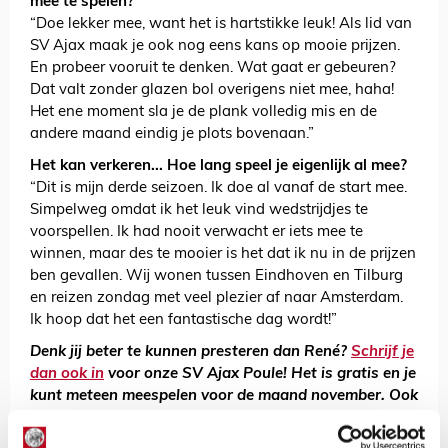
mee te spelen?
“Doe lekker mee, want het is hartstikke leuk! Als lid van
SV Ajax maak je ook nog eens kans op mooie prijzen.
En probeer vooruit te denken. Wat gaat er gebeuren?
Dat valt zonder glazen bol overigens niet mee, haha!
Het ene moment sla je de plank volledig mis en de
andere maand eindig je plots bovenaan.”
Het kan verkeren... Hoe lang speel je eigenlijk al mee?
“Dit is mijn derde seizoen. Ik doe al vanaf de start mee.
Simpelweg omdat ik het leuk vind wedstrijdjes te
voorspellen. Ik had nooit verwacht er iets mee te
winnen, maar des te mooier is het dat ik nu in de prijzen
ben gevallen. Wij wonen tussen Eindhoven en Tilburg
en reizen zondag met veel plezier af naar Amsterdam.
Ik hoop dat het een fantastische dag wordt!”
Denk jij beter te kunnen presteren dan René?
Schrijf je
dan ook in
voor onze SV Ajax Poule! Het is gratis en je
kunt meteen meespelen voor de maand november. Ook
is het handig om
onze app te downloaden
. Dus hup,
aan de slag!