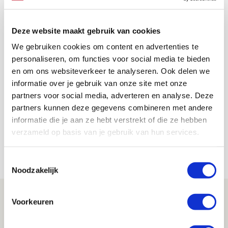
AANBEVOLEN
Schrijf je in voor Ajax Life
Deze website maakt gebruik van cookies
Pubquiz bij BLVD020!
We gebruiken cookies om content en advertenties te
[GESLOTEN]
personaliseren, om functies voor social media te bieden
en om ons websiteverkeer te analyseren. Ook delen we
informatie over je gebruik van onze site met onze
Jordy Haak
partners voor social media, adverteren en analyse. Deze
Bekijk alle berichten van Jordy Haak
partners kunnen deze gegevens combineren met andere
informatie die je aan ze hebt verstrekt of die ze hebben
verzameld op basis van je gebruik van hun services.
Net binnen //
Toestemmingsselectie
Noodzakelijk
Reisverslag PEC-uit: geregisseerde
Voorkeuren
operatie onderweg naar
‘voetbaltempel’