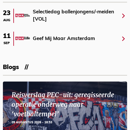
Selectiedag ballenjongens/-meiden
23
[VOL]
AUG
11
Geef Mij Maar Amsterdam
SEP
Blogs
Reisverslag PEC-uit: geregisseerde
operatie onderweg naar
‘voetbaltempel’
09 AUGUSTUS 2026 - 18:53