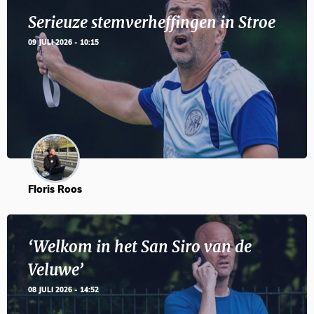
Serieuze stemverheffingen in Stroe
09 JULI 2026 - 10:15
Floris Roos
‘Welkom in het San Siro van de
Veluwe’
08 JULI 2026 - 14:52