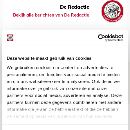
De Redactie
Bekijk alle berichten van De Redactie
Net binnen //
Deze website maakt gebruik van cookies
We gebruiken cookies om content en advertenties te
Drie dingen die je moet weten over PEC
personaliseren, om functies voor social media te bieden
Zwolle - Ajax
en om ons websiteverkeer te analyseren. Ook delen we
informatie over je gebruik van onze site met onze
08 AUGUSTUS 2026 - 12:32
partners voor social media, adverteren en analyse. Deze
NIEUWS
partners kunnen deze gegevens combineren met andere
informatie die je aan ze hebt verstrekt of die ze hebben
Míchels elf: met welke formatie begin
verzameld op basis van je gebruik van hun services.
jij aan nieuw eredivisieseizoen?