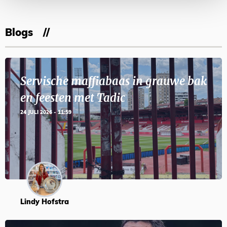
Blogs
Servische maffiabaas in grauwe bak
en feesten met Tadic
24 JULI 2026 - 11:59
Lindy Hofstra