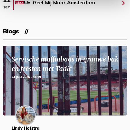
11
Geef Mij Maar Amsterdam
SEP
Blogs
Servische maffiabaas in grauwe bak
en feesten met Tadic
24 JULI 2026 - 11:59
Lindy Hofstra