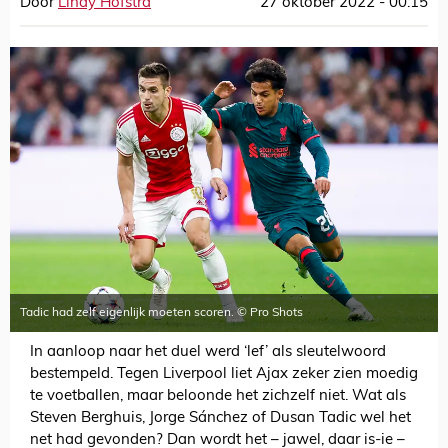
Door
Lindy Hofstra
27 oktober 2022 - 00:15
Tadic had zelf eigenlijk moeten scoren. © Pro Shots
In aanloop naar het duel werd ‘lef’ als sleutelwoord
bestempeld. Tegen Liverpool liet Ajax zeker zien moedig
te voetballen, maar beloonde het zichzelf niet. Wat als
Steven Berghuis, Jorge Sánchez of Dusan Tadic wel het
net had gevonden? Dan wordt het – jawel, daar is-ie –