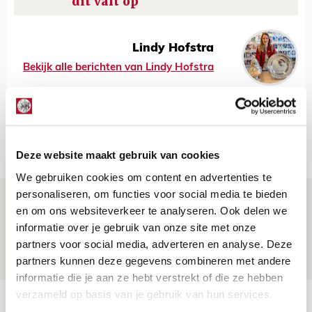
dit valt op
Lindy Hofstra
Bekijk alle berichten van Lindy Hofstra
Net binnen //
Deze website maakt gebruik van cookies
We gebruiken cookies om content en advertenties te
personaliseren, om functies voor social media te bieden
Trotse Klaassen: ‘Vierhonderd duels
en om ons websiteverkeer te analyseren. Ook delen we
voor mijn club is heel speciaal’
informatie over je gebruik van onze site met onze
partners voor social media, adverteren en analyse. Deze
06 AUGUSTUS 2026 - 23:43
partners kunnen deze gegevens combineren met andere
NIEUWS
informatie die je aan ze hebt verstrekt of die ze hebben
verzameld op basis van je gebruik van hun services.
Ajax zet Shelbourne eenvoudig opzij en