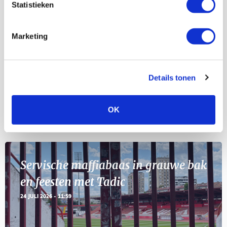
Statistieken
Selectiedag ballenjongens/-meiden
23
[VOL]
Marketing
AUG
11
Geef Mij Maar Amsterdam
SEP
Details tonen
OK
Blogs
Servische maffiabaas in grauwe bak
en feesten met Tadic
24 JULI 2026 - 11:59