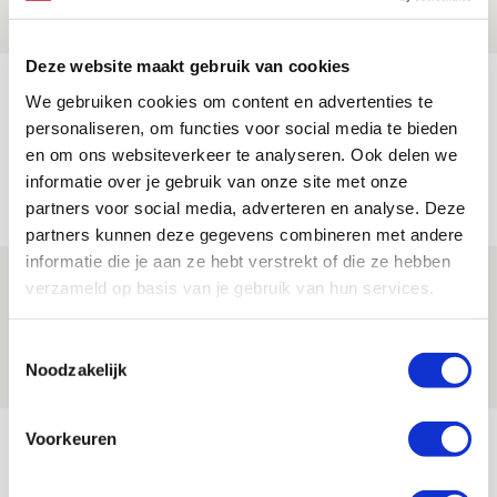
NIEUWS
Deze website maakt gebruik van cookies
Míchels elf: zie jij al rol voor
We gebruiken cookies om content en advertenties te
aanwinsten in thuisduel met
personaliseren, om functies voor social media te bieden
Shelbourne?
en om ons websiteverkeer te analyseren. Ook delen we
informatie over je gebruik van onze site met onze
05 AUGUSTUS 2026 - 15:35
partners voor social media, adverteren en analyse. Deze
NIEUWS
partners kunnen deze gegevens combineren met andere
informatie die je aan ze hebt verstrekt of die ze hebben
Laatste Kaarten Actie Ajax - sc
verzameld op basis van je gebruik van hun services.
Heerenveen [UITVERKOCHT]
Toestemmingsselectie
05 AUGUSTUS 2026 - 15:00
Noodzakelijk
NIEUWS
Bekijk meer
Voorkeuren
AGENDA