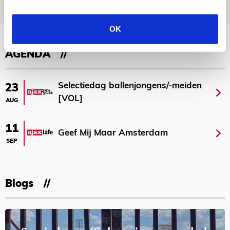
NIEUWS
OK
Bekijk meer
AGENDA
Selectiedag ballenjongens/-meiden
23
[VOL]
AUG
11
Geef Mij Maar Amsterdam
SEP
Blogs