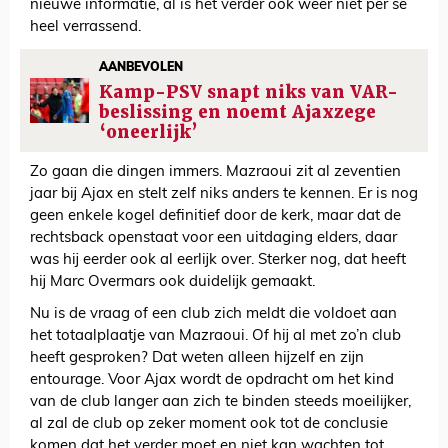
nieuwe informatie, al is het verder ook weer niet per se
heel verrassend.
AANBEVOLEN
Kamp-PSV snapt niks van VAR-
beslissing en noemt Ajaxzege
‘oneerlijk’
Zo gaan die dingen immers. Mazraoui zit al zeventien
jaar bij Ajax en stelt zelf niks anders te kennen. Er is nog
geen enkele kogel definitief door de kerk, maar dat de
rechtsback openstaat voor een uitdaging elders, daar
was hij eerder ook al eerlijk over. Sterker nog, dat heeft
hij Marc Overmars ook duidelijk gemaakt.
Nu is de vraag of een club zich meldt die voldoet aan
het totaalplaatje van Mazraoui. Of hij al met zo’n club
heeft gesproken? Dat weten alleen hijzelf en zijn
entourage. Voor Ajax wordt de opdracht om het kind
van de club langer aan zich te binden steeds moeilijker,
al zal de club op zeker moment ook tot de conclusie
komen dat het verder moet en niet kan wachten tot