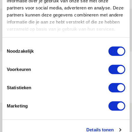
informatie over je gebruik van onze site met onze
partners voor social media, adverteren en analyse. Deze
partners kunnen deze gegevens combineren met andere
Ter Stegen over uitdagingen en
informatie die je aan ze hebt verstrekt of die ze hebben
leidersrol bij Ajax
verzameld op basis van je gebruik van hun services.
05 AUGUSTUS 2026 - 20:00
NIEUWS
Toestemmingsselectie
Noodzakelijk
Míchels elf: zie jij al rol voor
aanwinsten in thuisduel met
Voorkeuren
Shelbourne?
Statistieken
05 AUGUSTUS 2026 - 15:35
NIEUWS
Marketing
Laatste Kaarten Actie Ajax - sc
Heerenveen [UITVERKOCHT]
Details tonen
05 AUGUSTUS 2026 - 15:00