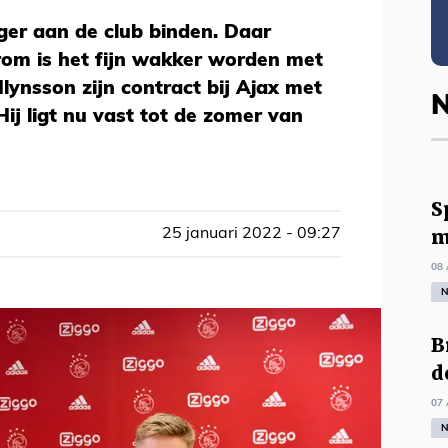
nger aan de club binden. Daar
rom is het fijn wakker worden met
lynsson zijn contract bij Ajax met
N
 Hij ligt nu vast tot de zomer van
S
m
25 januari 2022 - 09:27
08 
N
B
d
07 
N