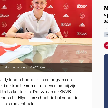
M
s
a
07 
N
s met drie jaar verlengd. © AFC Ajax
t IJsland schaarde zich onlangs in een
ield de traditie namelijk in leven om bij zijn
ct trefzeker te zijn. Dat was in de KNVB-
ndrecht. Hlynsson schoot de bal vanaf de
de linkerbovenhoek.