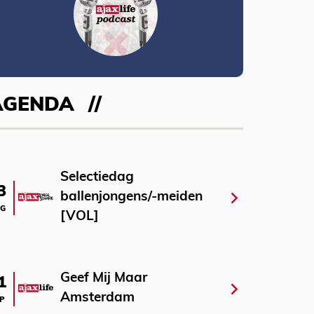
AGENDA
Selectiedag
3
ballenjongens/-meiden
G
[VOL]
Geef Mij Maar
1
Amsterdam
P