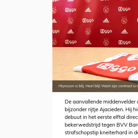
Hlynsson is blij. Heel blij! Want zijn contract i
De aanvallende middenvelder ui
bijzonder rijtje Ajacieden. Hij h
debuut in het eerste elftal dire
bekerwedstrijd tegen BVV Bare
strafschopstip kneiterhard in 