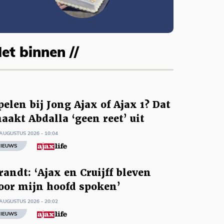
et binnen //
pelen bij Jong Ajax of Ajax 1? Dat
aakt Abdalla ‘geen reet’ uit
AUGUSTUS 2026 - 10:04
IEUWS
randt: ‘Ajax en Cruijff bleven
oor mijn hoofd spoken’
AUGUSTUS 2026 - 20:02
IEUWS