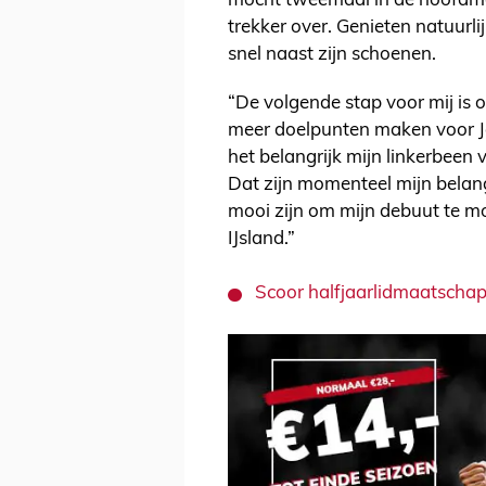
mocht tweemaal in de hoofdma
trekker over. Genieten natuurli
snel naast zijn schoenen.
“De volgende stap voor mij is o
meer doelpunten maken voor Jo
het belangrijk mijn linkerbeen 
Dat zijn momenteel mijn belang
mooi zijn om mijn debuut te m
IJsland.”
Scoor halfjaarlidmaatschap 