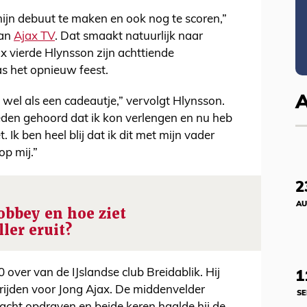
mijn debuut te maken en ook nog te scoren,”
aan
Ajax TV
. Dat smaakt natuurlijk naar
x vierde Hlynsson zijn achttiende
s het opnieuw feest.
 wel als een cadeautje,” vervolgt Hlynsson.
den gehoord dat ik kon verlengen en nu heb
 Ik ben heel blij dat ik dit met mijn vader
op mij.”
2
AU
obbey en hoe ziet
ler eruit?
over van de IJslandse club Breidablik. Hij
1
rijden voor Jong Ajax. De middenvelder
SE