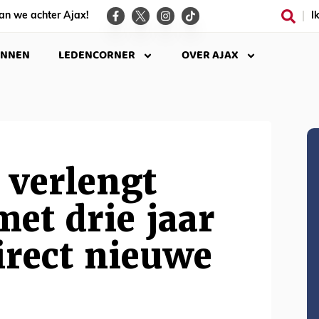
an we achter Ajax!
I
INNEN
LEDENCORNER
OVER AJAX
 verlengt
met drie jaar
direct nieuwe