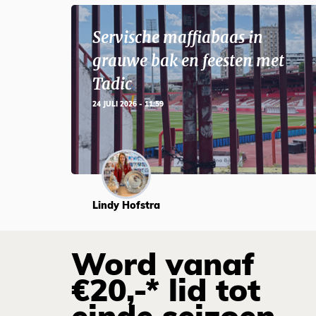
Servische maffiabaas in
grauwe bak en feesten met
Tadic
24 JULI 2026 - 11:59
Lindy Hofstra
Word vanaf
€20,-* lid tot