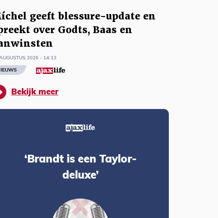
íchel geeft blessure-update en
preekt over Godts, Baas en
anwinsten
AUGUSTUS 2026 - 14:13
IEUWS
Bekijk meer
‘Brandt is een Taylor-
deluxe’