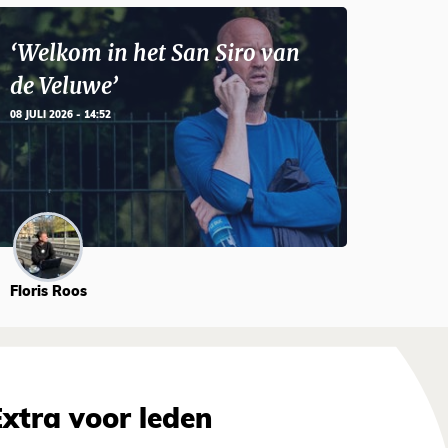
‘Welkom in het San Siro van
de Veluwe’
08 JULI 2026 - 14:52
Floris Roos
Extra voor leden