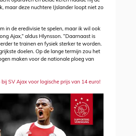
cht opdraven en beide keren haalde hij de
jk, maar deze nuchtere IJslander loopt niet zo
m in de eredivisie te spelen, maar ik wil ook
ng Ajax,” aldus Hlynsson. “Daarnaast is
verder te trainen en fysiek sterker te worden.
rijkste doelen. Op de lange termijn zou het
ogen maken voor de nationale ploeg van
bij SV Ajax voor logische prijs van 14 euro!