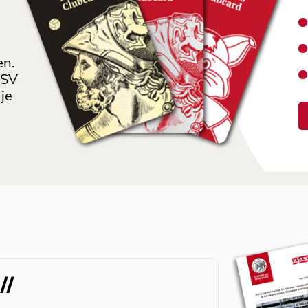
en.
 SV
je