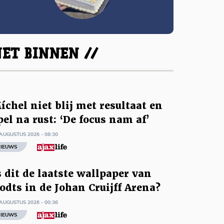
ET BINNEN //
íchel niet blij met resultaat en
pel na rust: ‘De focus nam af’
AUGUSTUS 2026 - 08:30
IEUWS
s dit de laatste wallpaper van
odts in de Johan Cruijff Arena?
AUGUSTUS 2026 - 00:36
IEUWS