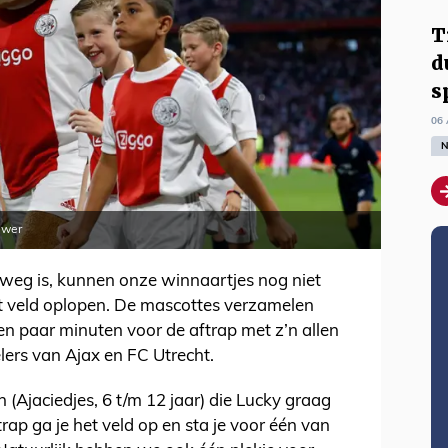
T
d
s
06 
N
uwer
weg is, kunnen onze winnaartjes nog niet
t veld oplopen. De mascottes verzamelen
n paar minuten voor de aftrap met z’n allen
lers van Ajax en FC Utrecht.
(Ajaciedjes, 6 t/m 12 jaar) die Lucky graag
ap ga je het veld op en sta je voor één van