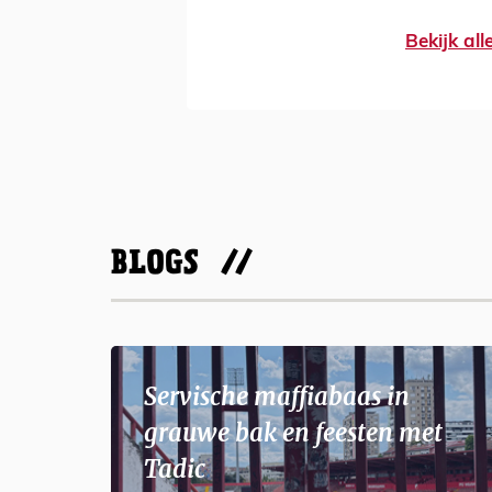
Bekijk al
BLOGS
Servische maffiabaas in
grauwe bak en feesten met
Tadic