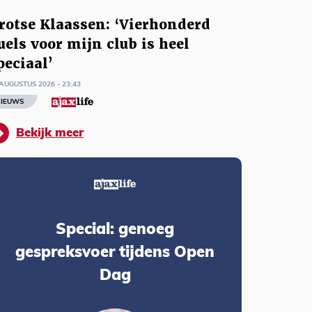
rotse Klaassen: ‘Vierhonderd
uels voor mijn club is heel
peciaal’
AUGUSTUS 2026 - 23:43
IEUWS
Bekijk meer
Special: genoeg
gespreksvoer tijdens Open
Dag