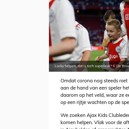
Lucky helpen, dat is toch superleuk? © De Bro
Omdat corona nog steeds niet 
aan de hand van een speler he
daarom op het veld, waar ze ee
op een rijtje wachten op de spe
We zoeken Ajax Kids Clubleden 
komen helpen. Vlak voor de aftr