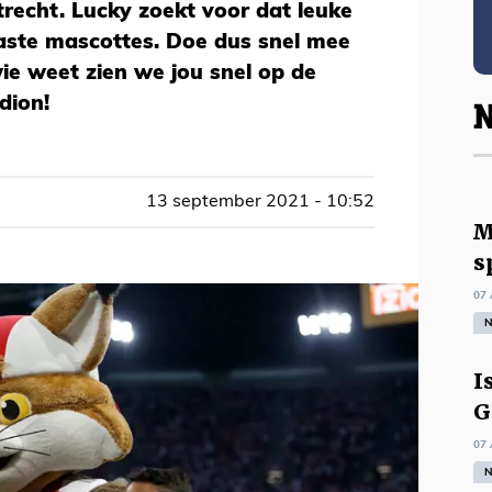
trecht. Lucky zoekt voor dat leuke
iaste mascottes. Doe dus snel mee
ie weet zien we jou snel op de
dion!
N
13 september 2021 - 10:52
M
s
07 
N
I
G
07 
N