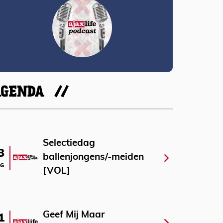
AGENDA
Selectiedag
3
ballenjongens/-meiden
G
[VOL]
Geef Mij Maar
1