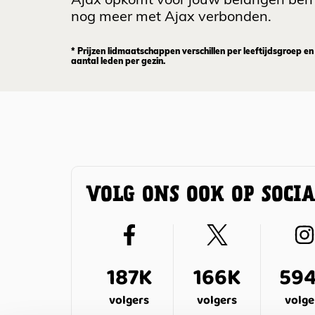
Ajax opkomt voor jouw belangen ben 
nog meer met Ajax verbonden.
* Prijzen lidmaatschappen verschillen per leeftijdsgroep en
aantal leden per gezin.
VOLG ONS OOK OP SOCI
187K
166K
59
volgers
volgers
volge