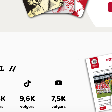
je
AL
4K
9,6K
7,5K
rs
volgers
volgers