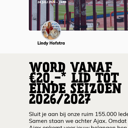
24 JULI 2026 - 11:59
Lindy Hofstra
WORD VANAF
€20,-* LID TOT
EINDE SEIZOEN
2026/2027
Sluit je aan bij onze ruim 155.000 led
Samen staan we achter Ajax. Omdat