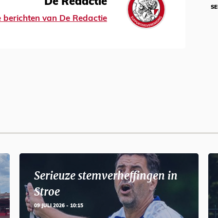
De Redactie
SE
le berichten van De Redactie
Serieuze stemverheffingen in
Stroe
09 JULI 2026 - 10:15