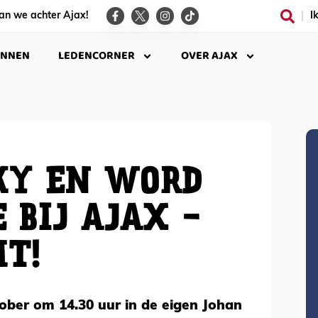
an we achter Ajax!
I
INNEN
LEDENCORNER
OVER AJAX
KY EN WORD
 BIJ AJAX -
HT!
ober om 14.30 uur in de eigen Johan