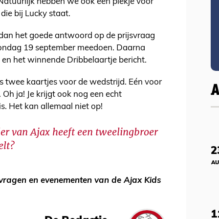
 Natuurlijk hebben we ook één plekje voor
die bij Lucky staat.
f dan het goede antwoord op de prijsvraag
t zondag 19 september meedoen. Daarna
 en het winnende Dribbelaartje bericht.
ens twee kaartjes voor de wedstrijd. Eén voor
. Oh ja! Je krijgt ook nog een echt
. Het kan allemaal niet op!
ler van Ajax heeft een tweelingbroer
elt?
2
AU
svragen en evenementen van de Ajax Kids
1