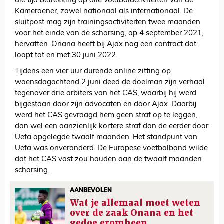
die tijd betrekking op alle voetbalactiviteiten van de
Kameroener, zowel nationaal als internationaal. De
sluitpost mag zijn trainingsactiviteiten twee maanden
voor het einde van de schorsing, op 4 september 2021,
hervatten. Onana heeft bij Ajax nog een contract dat
loopt tot en met 30 juni 2022.
Tijdens een vier uur durende online zitting op
woensdagochtend 2 juni deed de doelman zijn verhaal
tegenover drie arbiters van het CAS, waarbij hij werd
bijgestaan door zijn advocaten en door Ajax. Daarbij
werd het CAS gevraagd hem geen straf op te leggen,
dan wel een aanzienlijk kortere straf dan de eerder door
Uefa opgelegde twaalf maanden. Het standpunt van
Uefa was onveranderd. De Europese voetbalbond wilde
dat het CAS vast zou houden aan de twaalf maanden
schorsing.
AANBEVOLEN
Wat je allemaal moet weten
over de zaak Onana en het
gedoe eromheen