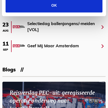
OK
AGENDA
Selectiedag ballenjongens/-meiden
23
[VOL]
AUG
11
Geef Mij Maar Amsterdam
SEP
Blogs
Reisverslag PEC-uit: geregisseerde
operatie onderweg naar