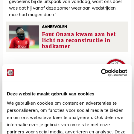
gevoelens bij de uitspaak van vandaag, want ons doel
was dat hij vanaf deze zomer weer aan wedstrijden
mee had mogen doen.”
AANBEVOLEN
Fout Onana kwam aan het
licht na reconstructie in
badkamer
De Redactie
Bekijk alle berichten van De Redactie
Deze website maakt gebruik van cookies
We gebruiken cookies om content en advertenties te
Net binnen //
personaliseren, om functies voor social media te bieden
en om ons websiteverkeer te analyseren. Ook delen we
informatie over je gebruik van onze site met onze
Reisverslag PEC-uit: geregisseerde
partners voor social media, adverteren en analyse. Deze