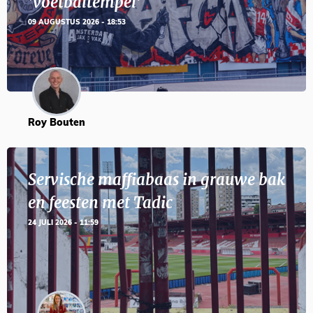
‘voetbaltempel’
09 AUGUSTUS 2026 - 18:53
Roy Bouten
Servische maffiabaas in grauwe bak
en feesten met Tadic
24 JULI 2026 - 11:59