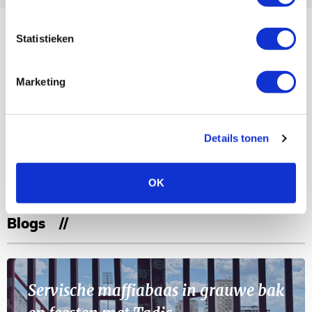
Bekijk meer
Statistieken
AGENDA
Marketing
Selectiedag ballenjongens/-meiden
23
[VOL]
AUG
Details tonen
11
Geef Mij Maar Amsterdam
SEP
OK
Blogs
Servische maffiabaas in grauwe bak