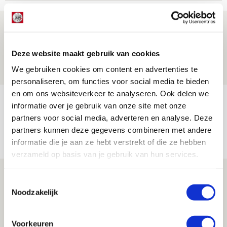
Drie dingen die je moet weten over PEC
Zwolle - Ajax
Deze website maakt gebruik van cookies
08 AUGUSTUS 2026 - 12:32
We gebruiken cookies om content en advertenties te
NIEUWS
personaliseren, om functies voor social media te bieden
en om ons websiteverkeer te analyseren. Ook delen we
Míchels elf: met welke formatie begin
informatie over je gebruik van onze site met onze
jij aan nieuw eredivisieseizoen?
partners voor social media, adverteren en analyse. Deze
partners kunnen deze gegevens combineren met andere
08 AUGUSTUS 2026 - 11:34
informatie die je aan ze hebt verstrekt of die ze hebben
NIEUWS
verzameld op basis van je gebruik van hun services.
Spelen bij Jong Ajax of Ajax 1? Dat
Toestemmingsselectie
maakt Abdalla ‘geen reet’ uit
Noodzakelijk
08 AUGUSTUS 2026 - 10:04
NIEUWS
Voorkeuren