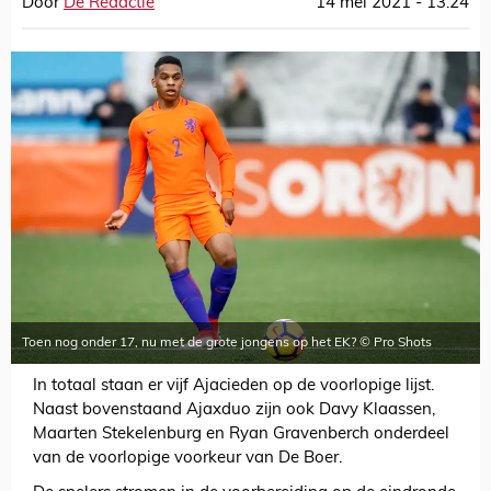
Door
De Redactie
14 mei 2021 - 13:24
Toen nog onder 17, nu met de grote jongens op het EK? © Pro Shots
In totaal staan er vijf Ajacieden op de voorlopige lijst.
Naast bovenstaand Ajaxduo zijn ook Davy Klaassen,
Maarten Stekelenburg en Ryan Gravenberch onderdeel
van de voorlopige voorkeur van De Boer.