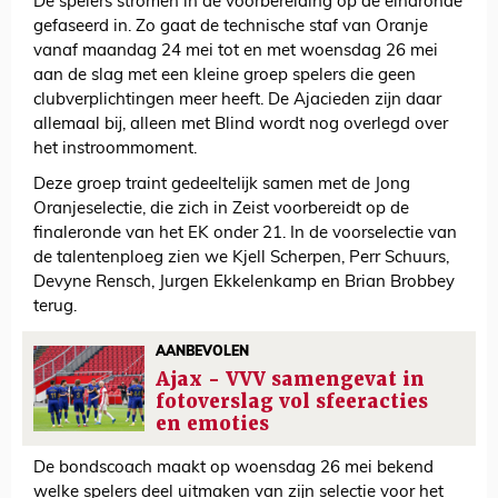
De spelers stromen in de voorbereiding op de eindronde
gefaseerd in. Zo gaat de technische staf van Oranje
vanaf maandag 24 mei tot en met woensdag 26 mei
aan de slag met een kleine groep spelers die geen
clubverplichtingen meer heeft. De Ajacieden zijn daar
allemaal bij, alleen met Blind wordt nog overlegd over
het instroommoment.
Deze groep traint gedeeltelijk samen met de Jong
Oranjeselectie, die zich in Zeist voorbereidt op de
finaleronde van het EK onder 21. In de voorselectie van
de talentenploeg zien we Kjell Scherpen, Perr Schuurs,
Devyne Rensch, Jurgen Ekkelenkamp en Brian Brobbey
terug.
AANBEVOLEN
Ajax - VVV samengevat in
fotoverslag vol sfeeracties
en emoties
De bondscoach maakt op woensdag 26 mei bekend
welke spelers deel uitmaken van zijn selectie voor het