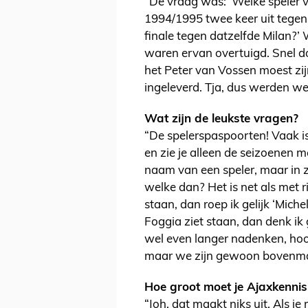
“De vraag was: ‘Welke speler 
1994/1995 twee keer uit tegen 
finale tegen datzelfde Milan?’ 
waren ervan overtuigd. Snel do
het Peter van Vossen moest zij
ingeleverd. Tja, dus werden w
Wat zijn de leukste vragen?
“De spelerspaspoorten! Vaak i
en zie je alleen de seizoenen me
naam van een speler, maar in z
welke dan? Het is net als met ri
staan, dan roep ik gelijk ‘Miche
Foggia ziet staan, dan denk ik
wel even langer nadenken, hoor.
maar we zijn gewoon bovenmati
Hoe groot moet je Ajaxkennis
“Joh, dat maakt niks uit. Als je