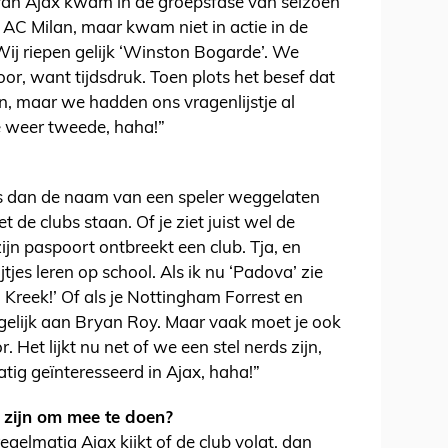
van Ajax kwam in de groepsfase van seizoen
AC Milan, maar kwam niet in actie in de
Wij riepen gelijk ‘Winston Bogarde’. We
or, want tijdsdruk. Toen plots het besef dat
n, maar we hadden ons vragenlijstje al
e weer tweede, haha!”
s dan de naam van een speler weggelaten
t de clubs staan. Of je ziet juist wel de
ijn paspoort ontbreekt een club. Tja, en
jtjes leren op school. Als ik nu ‘Padova’ zie
l Kreek!’ Of als je Nottingham Forrest en
 gelijk aan Bryan Roy. Maar vaak moet je ook
 Het lijkt nu net of we een stel nerds zijn,
g geïnteresseerd in Ajax, haha!”
 zijn om mee te doen?
 regelmatig Ajax kijkt of de club volgt, dan