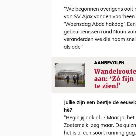
“We begonnen overigens ooit
van SV Ajax vonden voorheen 
‘Woensdag Abdelhakdag’. Een 
gebeurtenissen rond Nouri vo
veranderden we die naam snel
als ode.”
AANBEVOLEN
Wandelroute
aan: ‘Zó fij
te zien!’
Jullie zijn een beetje de ee
hè?
“Begin jij ook al…? Maar ja, het
Zoetemelk, zeg maar. De quizmas
het is al een soort running gag