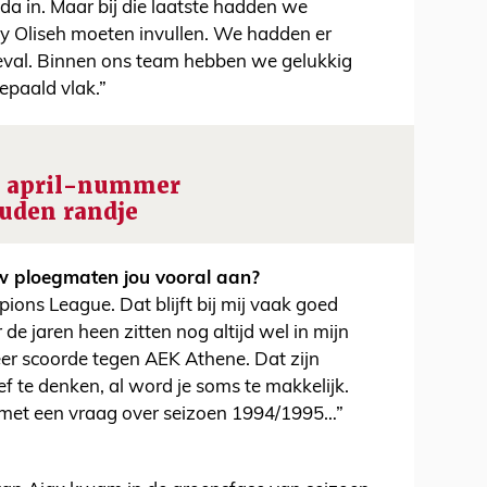
a in. Maar bij die laatste hadden we
ay Oliseh moeten invullen. We hadden er
geval. Binnen ons team hebben we gelukkig
bepaald vlak.”
8: april-nummer
uden randje
uw ploegmaten jou vooral aan?
ons League. Dat blijft bij mij vaak goed
 de jaren heen zitten nog altijd wel in mijn
eer scoorde tegen AEK Athene. Dat zijn
f te denken, al word je soms te makkelijk.
n met een vraag over seizoen 1994/1995…”