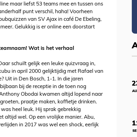
line maar liefst 53 teams mee en tussen ons
anderhalf punt verschil, haha! Voorheen
pubquizzen van SV Ajax in café De Ebeling,
meer. Gelukkig is er online een doorstart
 teamnaam! Wat is het verhaal
ar schuilt gelijk een leuke quizvraag in,
ubu in april 2000 gelijktijdig met Rafael van
 Uit in Den Bosch, 1-1. In die jaren
2
bijbaan bij de receptie in de toen nog
AU
Anthony Obodai kwamen altijd lopend naar
groeten, praatje maken, koffietje drinken.
 was heel leuk. Hij sprak gebrekkig
 altijd wel. Op een vrolijke manier. Abu,
1
erlijden in 2017 was wel een shock, eerlijk
SE