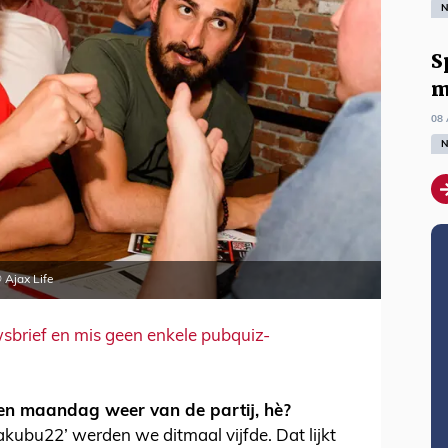
N
S
m
08 
N
 Ajax Life
uwsbrief en mis geen enkele pubquiz-
en maandag weer van de partij, hè?
kubu22’ werden we ditmaal vijfde. Dat lijkt