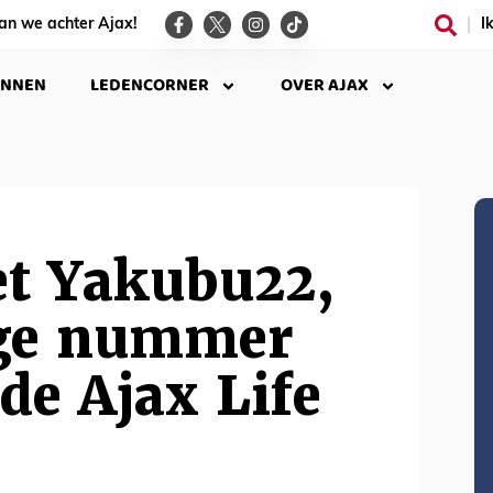
an we achter Ajax!
I
INNEN
LEDENCORNER
OVER AJAX
et Yakubu22,
ge nummer
de Ajax Life