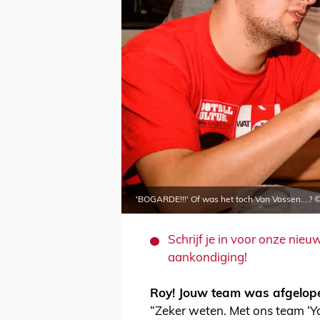
'BOGARDE!!!' Of was het toch Van Vossen....? ©
Schrijf je in voor onze nie
aankondiging!
Roy! Jouw team was afgelop
“Zeker weten. Met ons team ‘Ya