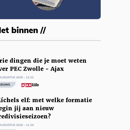
et binnen //
rie dingen die je moet weten
ver PEC Zwolle - Ajax
AUGUSTUS 2026 - 12:32
IEUWS
íchels elf: met welke formatie
egin jij aan nieuw
redivisieseizoen?
AUGUSTUS 2026 - 11:34