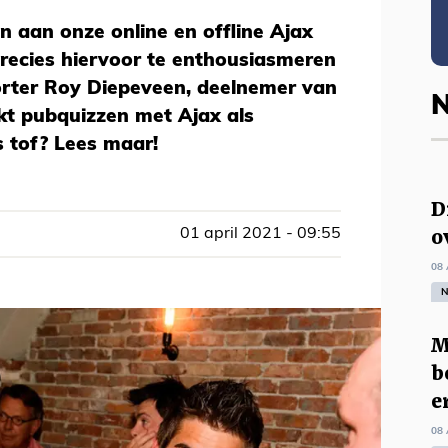
n aan onze online en offline Ajax
recies hiervoor te enthousiasmeren
rter Roy Diepeveen, deelnemer van
N
kt pubquizzen met Ajax als
 tof? Lees maar!
D
o
01 april 2021 - 09:55
08 
N
M
b
e
08 