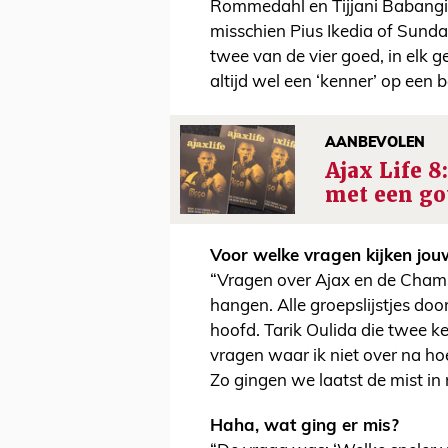
Rommedahl en Tijjani Babangid
misschien Pius Ikedia of Sund
twee van de vier goed, in elk 
altijd wel een ‘kenner’ op een 
AANBEVOLEN
Ajax Life 
met een go
Voor welke vragen kijken jo
“Vragen over Ajax en de Champi
hangen. Alle groepslijstjes door
hoofd. Tarik Oulida die twee k
vragen waar ik niet over na hoe
Zo gingen we laatst de mist i
Haha, wat ging er mis?