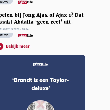
IEUWS
pelen bij Jong Ajax of Ajax 1? Dat
aakt Abdalla ‘geen reet’ uit
AUGUSTUS 2026 - 10:04
IEUWS
Bekijk meer
‘Brandt is een Taylor-
deluxe’