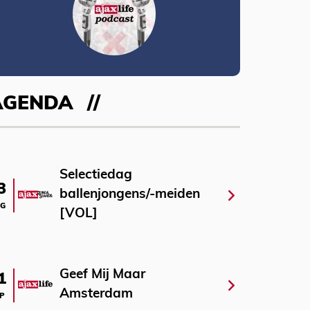
AGENDA
Selectiedag
3
ballenjongens/-meiden
G
[VOL]
Geef Mij Maar
1
Amsterdam
P