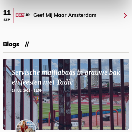
11
Geef Mij Maar Amsterdam
SEP
Blogs
Servische maffiabaas in grauwe bak
en feesten met Tadic
24 JULI 2026 - 11:59