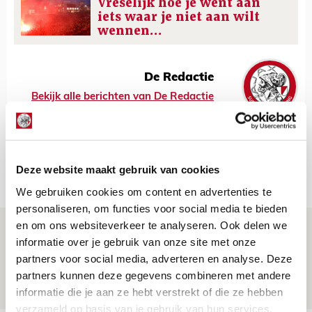
Vreselijk hoe je went aan
iets waar je niet aan wilt
wennen…
De Redactie
Bekijk alle berichten van De Redactie
Deze website maakt gebruik van cookies
Net binnen //
We gebruiken cookies om content en advertenties te
personaliseren, om functies voor social media te bieden
en om ons websiteverkeer te analyseren. Ook delen we
Míchels elf: met welke formatie begin
informatie over je gebruik van onze site met onze
jij aan nieuw eredivisieseizoen?
partners voor social media, adverteren en analyse. Deze
08 AUGUSTUS 2026 - 11:34
partners kunnen deze gegevens combineren met andere
NIEUWS
informatie die je aan ze hebt verstrekt of die ze hebben
verzameld op basis van je gebruik van hun services.