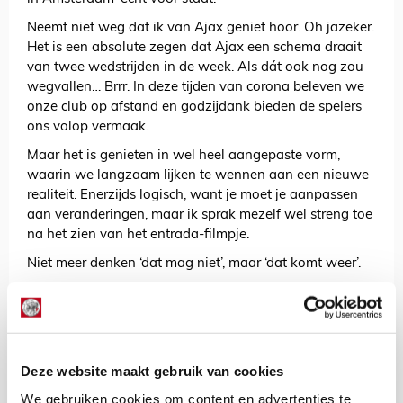
Neemt niet weg dat ik van Ajax geniet hoor. Oh jazeker.
Het is een absolute zegen dat Ajax een schema draait
van twee wedstrijden in de week. Als dát ook nog zou
wegvallen… Brrr. In deze tijden van corona beleven we
onze club op afstand en godzijdank bieden de spelers
ons volop vermaak.
Maar het is genieten in wel heel aangepaste vorm,
waarin we langzaam lijken te wennen aan een nieuwe
realiteit. Enerzijds logisch, want je moet je aanpassen
aan veranderingen, maar ik sprak mezelf wel streng toe
na het zien van het entrada-filmpje.
Niet meer denken ‘dat mag niet’, maar ‘dat komt weer’.
Tot einde seizoen scoor je een lidmaatschap bij SV
Ajax voor slechts een tientje!
Deze website maakt gebruik van cookies
We gebruiken cookies om content en advertenties te