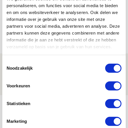
Floris Roos
personaliseren, om functies voor social media te bieden
Bekijk alle berichten van Floris Roos
en om ons websiteverkeer te analyseren. Ook delen we
informatie over je gebruik van onze site met onze
partners voor social media, adverteren en analyse. Deze
partners kunnen deze gegevens combineren met andere
Net binnen //
informatie die je aan ze hebt verstrekt of die ze hebben
verzameld op basis van je gebruik van hun services.
Ajax zet Shelbourne eenvoudig opzij en
Toestemmingsselectie
Noodzakelijk
reist met vertrouwen naar Dublin
06 AUGUSTUS 2026 - 21:52
Voorkeuren
NIEUWS
Statistieken
Word ballenjongen of -meid bij Jong
Ajax - Helmond Sport!
Marketing
06 AUGUSTUS 2026 - 13:13