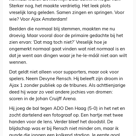
Sterker nog, het maakte verdrietig. Het leek plots
vreselijk lang geleden. Samen zingen en springen. Voor
wie? Voor Ajax Amsterdam!
Beelden die normaal blij stemmen, maakten me nu
droevig. Maar vooral door de primaire gedachte bij het
zien ervan: ‘Dat mag toch niet?’ Vreselijk hoe je
ongemerkt normaal gaat vinden wat niet normaal is en
dat je went aan dingen waar je he-le-máál niet aan wilt
wennen.
Dat geldt niet alleen voor supporters, maar ook voor
spelers. Neem Devyne Rensch. Hij beleeft zijn droom in
Ajax 1 zonder publiek op de tribunes. Als achttienjarige
deed hij waar zo veel andere jochies van dromen:
scoren in de Johan Cruijff Arena.
Hij joeg de bal tegen ADO Den Haag (5-0) in het net en
zocht dartelend een fotograaf op. Een hartje met twee
handen voor de lens. Verder bleef het doodstil. De
blijdschap was er bij Rensch niet minder om, maar ik
gunde die jongen een kolkend stadion. Je eerste goal