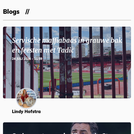
Blogs
Servische maffiabaas in grauwe bak
en feesten met Tadic
24 JULI 2026 - 11:59
Lindy Hofstra