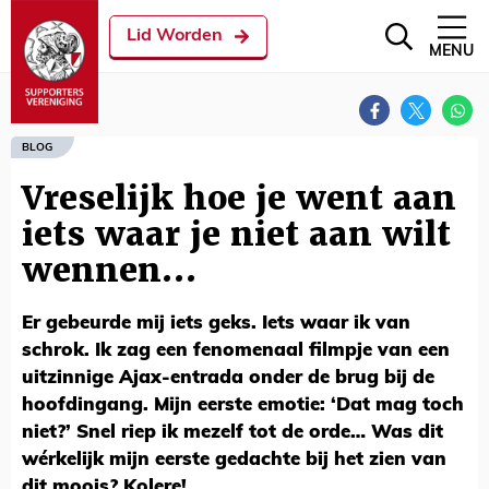
Lid Worden
MENU
BLOG
Vreselijk hoe je went aan
iets waar je niet aan wilt
wennen…
Er gebeurde mij iets geks. Iets waar ik van
schrok. Ik zag een fenomenaal filmpje van een
uitzinnige Ajax-entrada onder de brug bij de
hoofdingang. Mijn eerste emotie: ‘Dat mag toch
niet?’ Snel riep ik mezelf tot de orde… Was dit
wérkelijk mijn eerste gedachte bij het zien van
dit moois? Kolere!