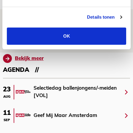
PRIJSVRAAG
Details tonen
Reis jij als mascotte mee naar uitduel
met Telstar?
OK
06 AUGUSTUS 2026 - 13:04
PRIJSVRAAG
Bekijk meer
AGENDA
Selectiedag ballenjongens/-meiden
23
[VOL]
AUG
11
Geef Mij Maar Amsterdam
SEP