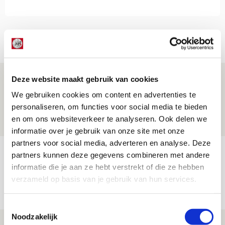
Net binnen //
Drie dingen die je moet weten over PEC
Deze website maakt gebruik van cookies
Zwolle - Ajax
We gebruiken cookies om content en advertenties te
personaliseren, om functies voor social media te bieden
08 AUGUSTUS 2026 - 12:32
en om ons websiteverkeer te analyseren. Ook delen we
NIEUWS
informatie over je gebruik van onze site met onze
partners voor social media, adverteren en analyse. Deze
Míchels elf: met welke formatie begin
partners kunnen deze gegevens combineren met andere
jij aan nieuw eredivisieseizoen?
informatie die je aan ze hebt verstrekt of die ze hebben
verzameld op basis van je gebruik van hun services.
08 AUGUSTUS 2026 - 11:34
NIEUWS
Toestemmingsselectie
Noodzakelijk