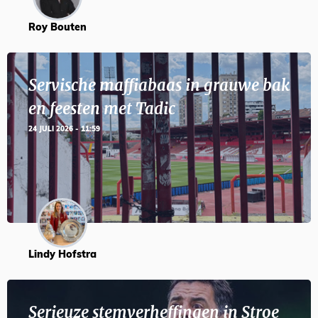
Roy Bouten
Servische maffiabaas in grauwe bak
en feesten met Tadic
24 JULI 2026 - 11:59
Lindy Hofstra
Serieuze stemverheffingen in Stroe