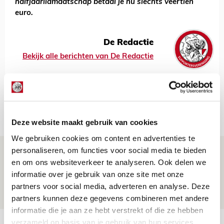
halfjaarlidmaatschap betaal je nu slechts veertien
euro.
De Redactie
Bekijk alle berichten van De Redactie
Net binnen //
Deze website maakt gebruik van cookies
We gebruiken cookies om content en advertenties te
personaliseren, om functies voor social media te bieden
Beleef avond vol gezelligheid tijdens
en om ons websiteverkeer te analyseren. Ook delen we
Geef Mij Maar Amsterdam!
informatie over je gebruik van onze site met onze
10 AUGUSTUS 2026 - 09:12
partners voor social media, adverteren en analyse. Deze
EVENT
partners kunnen deze gegevens combineren met andere
informatie die je aan ze hebt verstrekt of die ze hebben
verzameld op basis van je gebruik van hun services.