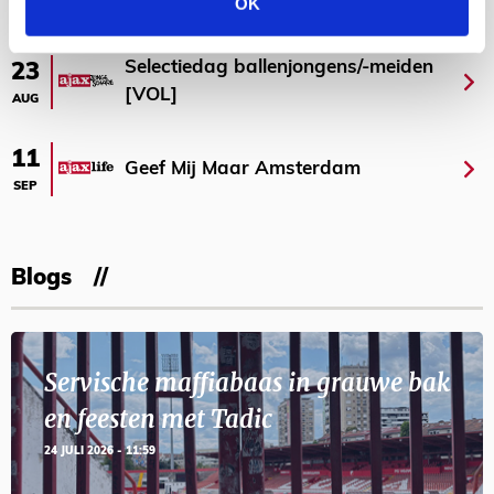
AGENDA
OK
Selectiedag ballenjongens/-meiden
23
[VOL]
AUG
11
Geef Mij Maar Amsterdam
SEP
Blogs
Servische maffiabaas in grauwe bak
en feesten met Tadic
24 JULI 2026 - 11:59