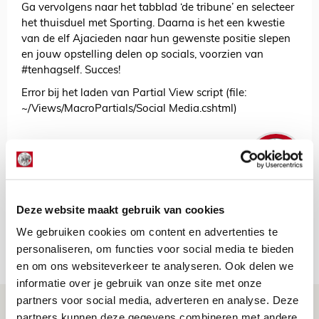
Ga vervolgens naar het tabblad ‘de tribune’ en selecteer
het thuisduel met Sporting. Daarna is het een kwestie
van de elf Ajacieden naar hun gewenste positie slepen
en jouw opstelling delen op socials, voorzien van
#tenhagself. Succes!
Error bij het laden van Partial View script (file:
~/Views/MacroPartials/Social Media.cshtml)
De Redactie
Bekijk alle berichten van De Redactie
Deze website maakt gebruik van cookies
We gebruiken cookies om content en advertenties te
personaliseren, om functies voor social media te bieden
Net binnen //
en om ons websiteverkeer te analyseren. Ook delen we
informatie over je gebruik van onze site met onze
partners voor social media, adverteren en analyse. Deze
Is dit de laatste wallpaper van Godts in
partners kunnen deze gegevens combineren met andere