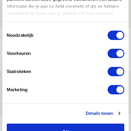
de Johan Cruijff Arena?
informatie die je aan ze hebt verstrekt of die ze hebben
07 AUGUSTUS 2026 - 00:36
verzameld op basis van je gebruik van hun services.
NIEUWS
Toestemmingsselectie
Noodzakelijk
Trotse Klaassen: ‘Vierhonderd duels
voor mijn club is heel speciaal’
Voorkeuren
06 AUGUSTUS 2026 - 23:43
NIEUWS
Statistieken
Ajax zet Shelbourne eenvoudig opzij en
reist met vertrouwen naar Dublin
Marketing
06 AUGUSTUS 2026 - 21:52
NIEUWS
Details tonen
Bekijk meer