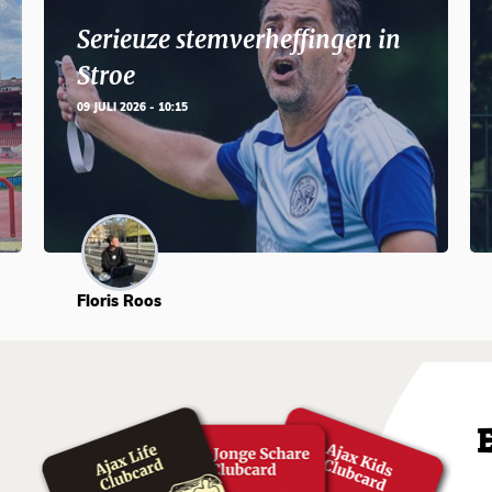
Serieuze stemverheffingen in
Stroe
09 JULI 2026 - 10:15
Floris Roos