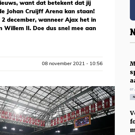
ieuws, want dat betekent dat jij
e Johan Cruijff Arena kan staan!
2 december, wanneer Ajax het in
n Willem II. Doe dus snel mee aan
N
M
08 november 2021 - 10:56
s
a
07 
N
V
f
m