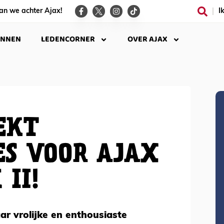
an we achter Ajax!
I
INNEN
LEDENCORNER
OVER AJAX
EKT
S VOOR AJAX
II!
ar vrolijke en enthousiaste