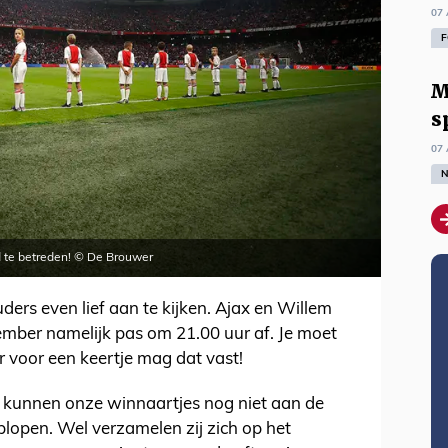
07 
F
M
s
07 
N
d te betreden! © De Brouwer
uders even lief aan te kijken. Ajax en Willem
ember namelijk pas om 21.00 uur af. Je moet
r voor een keertje mag dat vast!
 kunnen onze winnaartjes nog niet aan de
plopen. Wel verzamelen zij zich op het