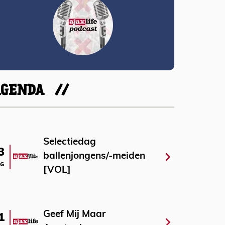
AGENDA
Selectiedag
3
ballenjongens/-meiden
G
[VOL]
Geef Mij Maar
1