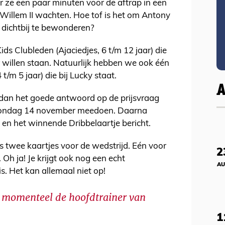
r ze een paar minuten voor de aftrap in een
n Willem II wachten. Hoe tof is het om Antony
 dichtbij te bewonderen?
ds Clubleden (Ajaciedjes, 6 t/m 12 jaar) die
r willen staan. Natuurlijk hebben we ook één
 t/m 5 jaar) die bij Lucky staat.
f dan het goede antwoord op de prijsvraag
t zondag 14 november meedoen. Daarna
 en het winnende Dribbelaartje bericht.
ens twee kaartjes voor de wedstrijd. Eén voor
2
. Oh ja! Je krijgt ook nog een echt
AU
. Het kan allemaal niet op!
 momenteel de hoofdtrainer van
1