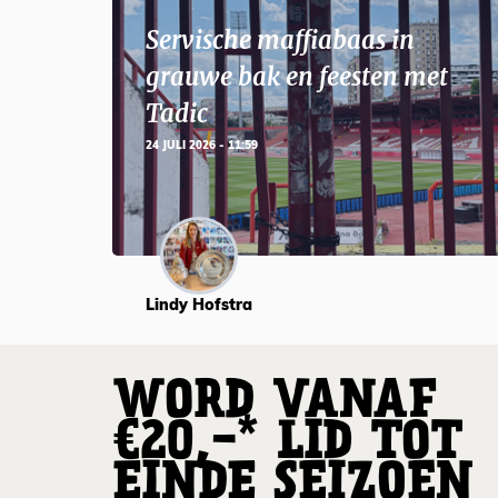
Servische maffiabaas in
grauwe bak en feesten met
Tadic
24 JULI 2026 - 11:59
Lindy Hofstra
WORD VANAF
€20,-* LID TOT
EINDE SEIZOEN