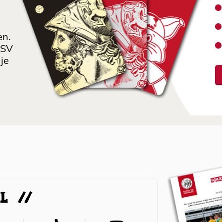
en.
 SV
je
AL