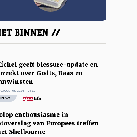
ET BINNEN //
íchel geeft blessure-update en
preekt over Godts, Baas en
anwinsten
AUGUSTUS 2026 - 14:13
IEUWS
olop enthousiasme in
otoverslag van Europees treffen
et Shelbourne