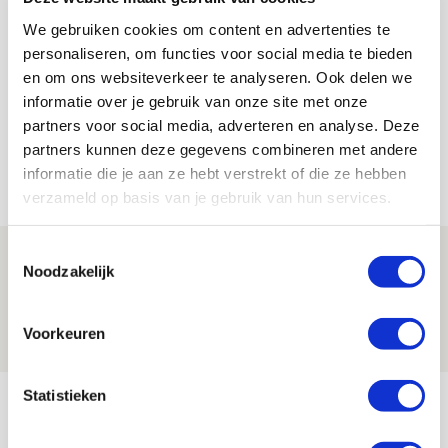
We gebruiken cookies om content en advertenties te
De Redactie
personaliseren, om functies voor social media te bieden
Bekijk alle berichten van De Redactie
en om ons websiteverkeer te analyseren. Ook delen we
informatie over je gebruik van onze site met onze
partners voor social media, adverteren en analyse. Deze
partners kunnen deze gegevens combineren met andere
informatie die je aan ze hebt verstrekt of die ze hebben
Net binnen //
verzameld op basis van je gebruik van hun services.
Toestemmingsselectie
Brandt: ‘Ajax en Cruijff bleven door
Noodzakelijk
mijn hoofd spoken’
07 AUGUSTUS 2026 - 20:02
Voorkeuren
NIEUWS
Statistieken
Míchel geeft blessure-update en
spreekt over Godts, Baas en