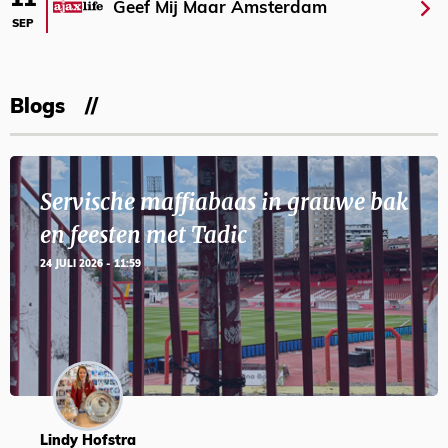
11
Geef Mij Maar Amsterdam
SEP
Blogs
Servische maffiabaas in grauwe bak
en feesten met Tadic
24 JULI 2026 - 11:59
Lindy Hofstra