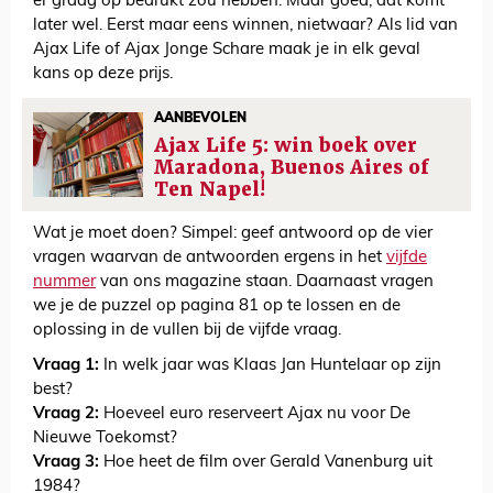
er graag op bedrukt zou hebben. Maar goed, dat komt
later wel. Eerst maar eens winnen, nietwaar? Als lid van
Ajax Life of Ajax Jonge Schare maak je in elk geval
kans op deze prijs.
AANBEVOLEN
Ajax Life 5: win boek over
Maradona, Buenos Aires of
Ten Napel!
Wat je moet doen? Simpel: geef antwoord op de vier
vragen waarvan de antwoorden ergens in het
vijfde
nummer
van ons magazine staan. Daarnaast vragen
we je de puzzel op pagina 81 op te lossen en de
oplossing in de vullen bij de vijfde vraag.
Vraag 1:
In welk jaar was Klaas Jan Huntelaar op zijn
best?
Vraag 2:
Hoeveel euro reserveert Ajax nu voor De
Nieuwe Toekomst?
Vraag 3:
Hoe heet de film over Gerald Vanenburg uit
1984?