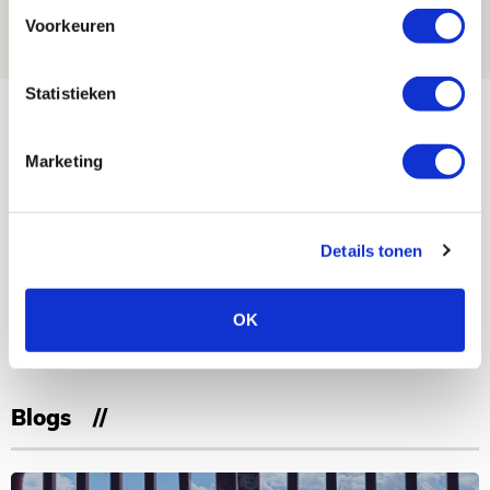
05 AUGUSTUS 2026 - 15:00
Voorkeuren
NIEUWS
Statistieken
Bekijk meer
AGENDA
Marketing
Selectiedag ballenjongens/-meiden
23
[VOL]
AUG
Details tonen
11
Geef Mij Maar Amsterdam
OK
SEP
Blogs