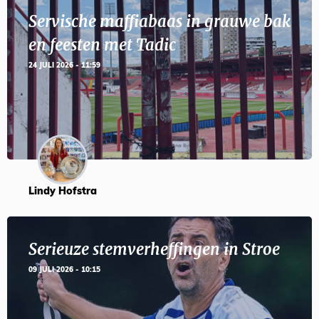
Servische maffiabaas in grauwe bak
en feesten met Tadic
24 JULI 2026 - 11:59
Lindy Hofstra
Serieuze stemverheffingen in Stroe
09 JULI 2026 - 10:15