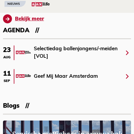
NIEUWS
Bekijk meer
AGENDA
Selectiedag ballenjongens/-meiden
23
[VOL]
AUG
11
Geef Mij Maar Amsterdam
SEP
Blogs