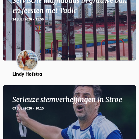
Servische maffiabaas in grauwe bak
en feesten met Tadic
24 JULI 2026 - 11:59
Lindy Hofstra
Serieuze stemverheffingen in Stroe
09 JULI 2026 - 10:15