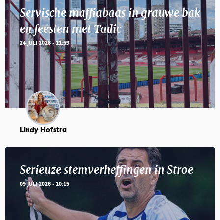
Servische maffiabaas in grauwe bak
en feesten met Tadic
24 JULI 2026 - 11:59
Lindy Hofstra
Serieuze stemverheffingen in Stroe
09 JULI 2026 - 10:15