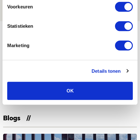
08 AUGUSTUS 2026 - 10:04
Voorkeuren
NIEUWS
Statistieken
Bekijk meer
AGENDA
Marketing
Selectiedag ballenjongens/-meiden
23
[VOL]
AUG
Details tonen
11
Geef Mij Maar Amsterdam
OK
SEP
Blogs