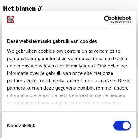
Net binnen //
Drie dingen die je moet weten over PEC
Deze website maakt gebruik van cookies
Zwolle - Ajax
We gebruiken cookies om content en advertenties te
08 AUGUSTUS 2026 - 12:32
personaliseren, om functies voor social media te bieden
NIEUWS
en om ons websiteverkeer te analyseren. Ook delen we
informatie over je gebruik van onze site met onze
Míchels elf: met welke formatie begin
partners voor social media, adverteren en analyse. Deze
jij aan nieuw eredivisieseizoen?
partners kunnen deze gegevens combineren met andere
informatie die je aan ze hebt verstrekt of die ze hebben
08 AUGUSTUS 2026 - 11:34
verzameld op basis van je gebruik van hun services.
NIEUWS
Toestemmingsselectie
Spelen bij Jong Ajax of Ajax 1? Dat
Noodzakelijk
maakt Abdalla ‘geen reet’ uit