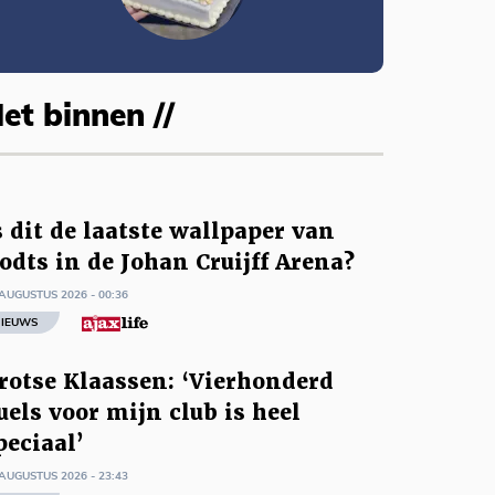
et binnen //
s dit de laatste wallpaper van
odts in de Johan Cruijff Arena?
AUGUSTUS 2026 - 00:36
IEUWS
rotse Klaassen: ‘Vierhonderd
uels voor mijn club is heel
peciaal’
AUGUSTUS 2026 - 23:43