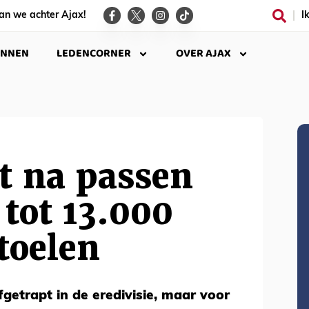
an we achter Ajax!
I
INNEN
LEDENCORNER
OVER AJAX
t na passen
tot 13.000
toelen
fgetrapt in de eredivisie, maar voor