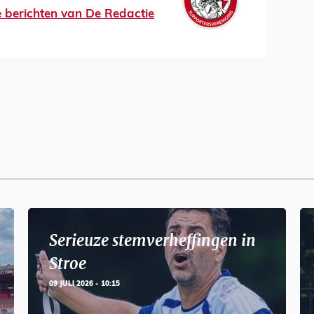
le berichten van De Redactie
Serieuze stemverheffingen in
Stroe
09 JULI 2026 - 10:15