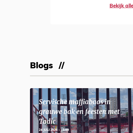
Bekijk al
Blogs
Servische maffiabaas in
grauwe bak en feesten met
Tadic
24 JULI 2026 - 11:59