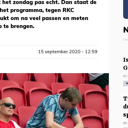
t het zondag pas echt. Dan staat de
p het programma, tegen RKC
elukt om na veel passen en meten
p te brengen.
N
15 september 2020 - 12:59
I
G
07 
N
T
d
s
06 