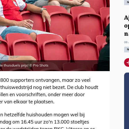
N
A
o
n
06 
N
e thuisduels prijs! © Pro Shots
800 supporters ontvangen, maar zo veel
e thuiswedstrijd nog niet bezet. De club houdt
collen en voorschriften, onder meer door
 van elkaar te plaatsen.
an hetzelfde huishouden mogen wel bij
ndag om 16.45 uur zo'n 13.000 stoeltjes