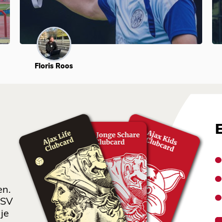
Floris Roos
en.
 SV
je