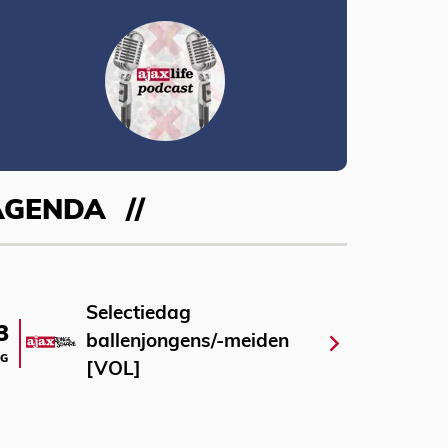
AGENDA
Selectiedag
3
ballenjongens/-meiden
G
[VOL]