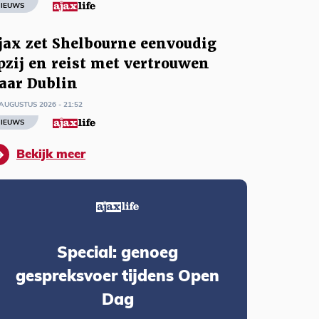
IEUWS
jax zet Shelbourne eenvoudig
pzij en reist met vertrouwen
aar Dublin
AUGUSTUS 2026 - 21:52
IEUWS
Bekijk meer
Special: genoeg
gespreksvoer tijdens Open
Dag