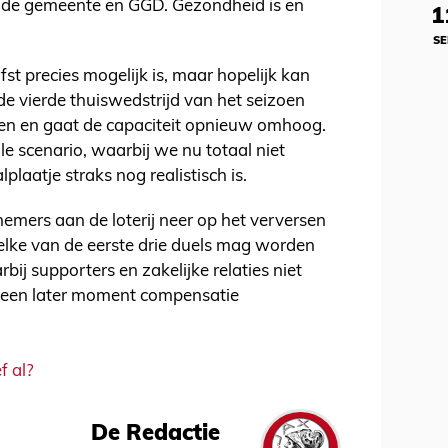
 de gemeente en GGD. Gezondheid is en
1
SE
st precies mogelijk is, maar hopelijk kan
de vierde thuiswedstrijd van het seizoen
en en gaat de capaciteit opnieuw omhoog.
eale scenario, waarbij we nu totaal niet
plaatje straks nog realistisch is.
emers aan de loterij neer op het verversen
lke van de eerste drie duels mag worden
ij supporters en zakelijke relaties niet
 een later moment compensatie
f al?
De Redactie