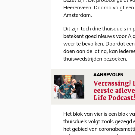
bezet zijn. Dit protocol geldt 
Heerenveen. Daarna volgt een 
Amsterdam.
Dit zijn toch drie thuisduels i
betekent goed nieuws voor Aja
weer te bevolken. Doordat een
doen aan de loting, kan iedere
thuiswedstrijden bezoeken.
AANBEVOLEN
Verrassing! 
eerste aflev
Life Podcast!
Het blok van vier is een blok v
thuisduels volgt zoals gezegd 
het gebied van coronabesmettin